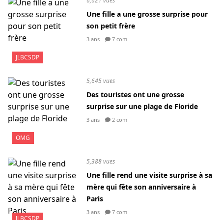
6,621 vues
Une fille a une grosse surprise pour
son petit frère
3 ans
7 com
JLBCSDP
5,645 vues
Des touristes ont une grosse
surprise sur une plage de Floride
3 ans
2 com
OMG
5,388 vues
Une fille rend une visite surprise à sa
mère qui fête son anniversaire à
Paris
3 ans
7 com
JLBCSDP