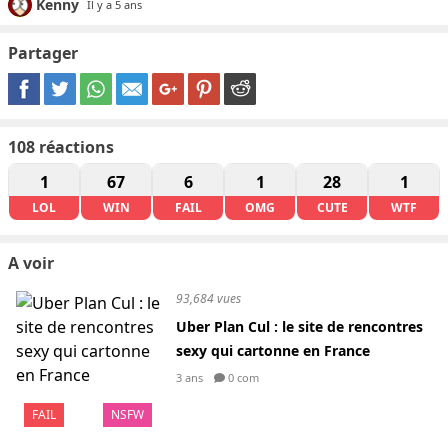
Kenny
Il y a 5 ans
Partager
108
réactions
1
67
6
1
28
1
LOL
WIN
FAIL
OMG
CUTE
WTF
A voir
93,684 vues
Uber Plan Cul : le site de rencontres
sexy qui cartonne en France
3 ans
0 com
FAIL
NSFW