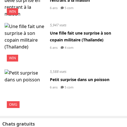
rentrant à la maison
6 ans
5 com
WIN
5,947 vues
Une fille fait une surprise à son
copain militaire (Thailande)
6 ans
4 com
WIN
5,588 vues
Petit surprise dans un poisson
6 ans
5 com
OMG
Chats gratuits