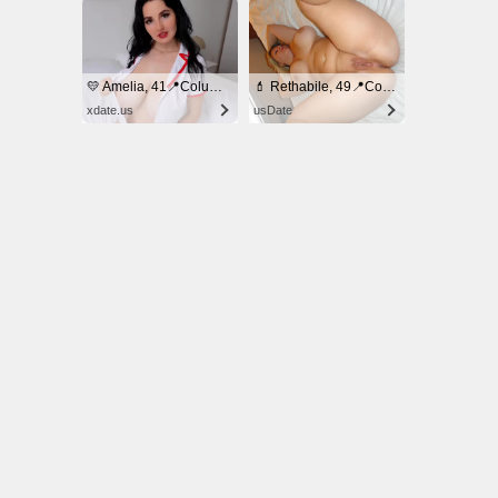
© NoKenny.com 2006/2026
Conditions d'utilisation
•
A propos
•
Contact