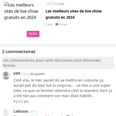
111,127 vues
Les meilleurs sites de live show
gratuits en 2024
2 ans
0 com
NSFW
2 commentaires
Les commentaires pour cette discussion sont désormais
fermés.
Pfff
22 points.
[3b9!b]
C'est vrai, le mec aurait dû se mettre en costume ça
aurait pas du tout tué la surprise.... Le mec a une super
idée, ce que sa femme retiendra c'est la manière dont ça
a été fait pas comment son mari était habillé...
Il y a 5 ans
LeRusse
[6d1!d]