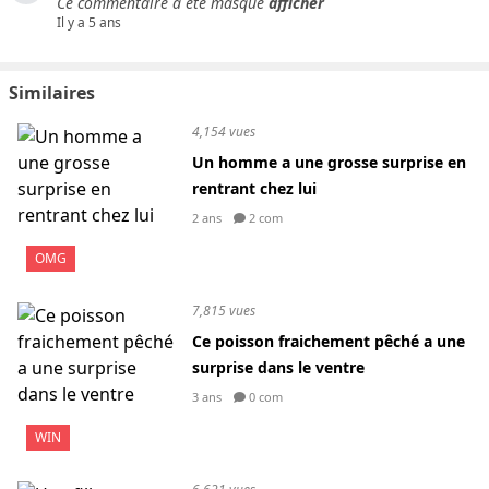
Ce commentaire a été masqué
afficher
Il y a 5 ans
Similaires
4,154 vues
Un homme a une grosse surprise en
rentrant chez lui
2 ans
2 com
OMG
7,815 vues
Ce poisson fraichement pêché a une
surprise dans le ventre
3 ans
0 com
WIN