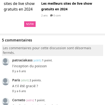
Les meilleurs sites de live show
gratuits en 2024
2 ans
0 com
NSFW
5 commentaires
Les commentaires pour cette discussion sont désormais
fermés.
patraciakass
1 point.
[a58!5]
l'inception du poisson
Il y a 6 ans
Paris
2 points.
[d0b!0]
A t'il été gracié ?
Il y a 6 ans
Corneto
1 point.
[dd8!d]