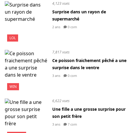
4,123 vues
Surprise dans un rayon de
supermarché
2 ans
0 com
LOL
7,817 vues
Ce poisson fraichement pêché a une
surprise dans le ventre
3 ans
0 com
WIN
6,622 vues
Une fille a une grosse surprise pour
son petit frère
3 ans
7 com