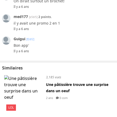
On dirait surtout un brochet!
Il y a 6 ans
med177
2 points.
[e5b!5]
il y avait une promo 2 en 1
Il y a 6 ans
Guigui
[f2d!2]
Bon app'
Il y a 6 ans
Similaires
3,185 vues
Une pâtissière trouve une surprise
dans un oeuf
2 ans
0 com
LOL