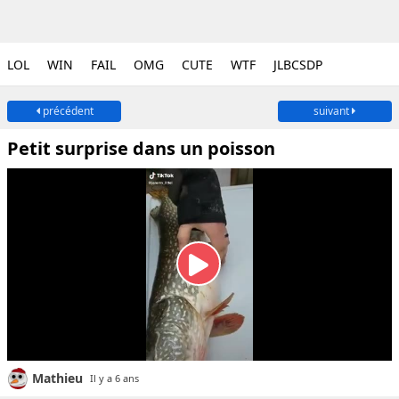
LOL
WIN
FAIL
OMG
CUTE
WTF
JLBCSDP
précédent
suivant
Petit surprise dans un poisson
Mathieu
Il y a 6 ans