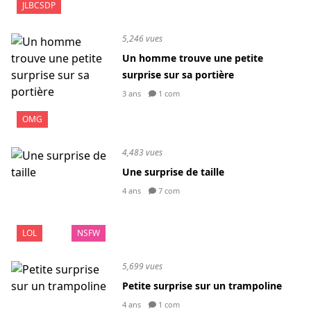
JLBCSDP
5,246 vues
Un homme trouve une petite
surprise sur sa portière
3 ans
1 com
OMG
4,483 vues
Une surprise de taille
4 ans
7 com
LOL
NSFW
5,699 vues
Petite surprise sur un trampoline
4 ans
1 com