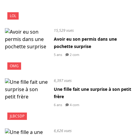
LOL
15,529 vues
Avoir eu son permis dans une
pochette surprise
5 ans
2 com
OMG
6,397 vues
Une fille fait une surprise à son petit
frère
6 ans
4 com
JLBCSDP
6,626 vues