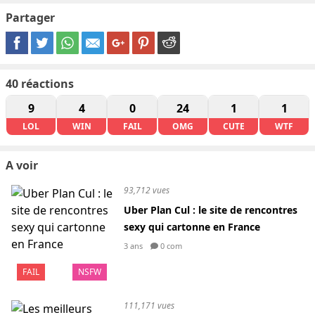
Partager
40
réactions
9
4
0
24
1
1
LOL
WIN
FAIL
OMG
CUTE
WTF
A voir
93,712 vues
Uber Plan Cul : le site de rencontres
sexy qui cartonne en France
3 ans
0 com
FAIL
NSFW
111,171 vues