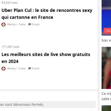
93,652 vues
Uber Plan Cul : le site de rencontres sexy
qui cartonne en France
Kenny
•
3 ans
0 com
LOL
Son vi
111,087 vues
Les meilleurs sites de live show gratuits
en 2024
Kenny
•
2 ans
0 com
Ce n'
salle
ion sont désormais fermés.