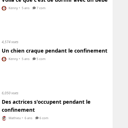
Kenny
•
5 ans
7 com
4,574 vues
Un chien craque pendant le confinement
Kenny
•
5 ans
5 com
6,050 vues
Des actrices s'occupent pendant le
confinement
Mathieu
•
6 ans
6 com