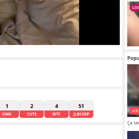
Popu
1
2
4
51
LOL
OMG
CUTE
WTF
JLBCSDP
Ça se