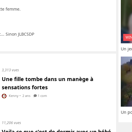
tte femme.
c... Sinon JLBCSDP
WI
Un je
3,313 vues
Une fille tombe dans un manège à
sensations fortes
Kenny
•
2 ans
1 com
Un po
11,206 vues
Voila ce que c'est de dormir avec un bébé