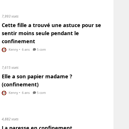
7,993 vues
Cette fille a trouvé une astuce pour se
sentir moins seule pendant le
confinement
Kenny
•
6 ans
5 com
7,615 vues
Elle a son papier madame ?
(confinement)
Kenny
•
6 ans
5 com
4,882 vues
La paresse en confinement