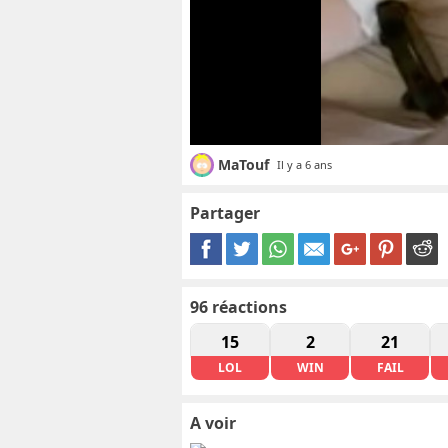
MaTouf
Il y a 6 ans
Partager
96
réactions
15
2
21
LOL
WIN
FAIL
A voir