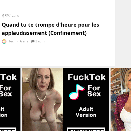
6,891 vues
Quand tu te trompe d'heure pour les
applaudissement (Confinement)
Techi
•
6 ans
3 com