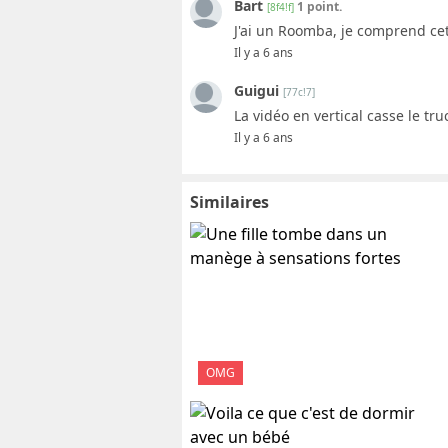
Bart
1 point.
[8f4!f]
J'ai un Roomba, je comprend ce
Il y a 6 ans
Guigui
[77c!7]
La vidéo en vertical casse le tru
Il y a 6 ans
Similaires
OMG