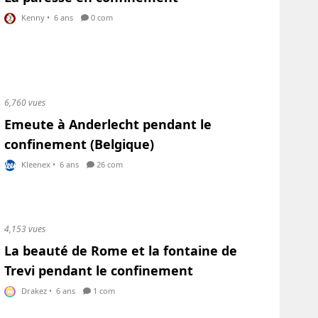
Kenny
•
6 ans
0 com
6,760 vues
Emeute à Anderlecht pendant le
confinement (Belgique)
Kleenex
•
6 ans
26 com
4,153 vues
La beauté de Rome et la fontaine de
Trevi pendant le confinement
Drakez
•
6 ans
1 com