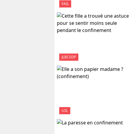
FAIL
JLBCSDP
LOL