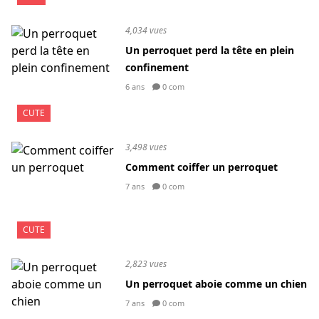
4,034 vues
Un perroquet perd la tête en plein
confinement
6 ans
0 com
CUTE
3,498 vues
Comment coiffer un perroquet
7 ans
0 com
CUTE
2,823 vues
Un perroquet aboie comme un chien
7 ans
0 com