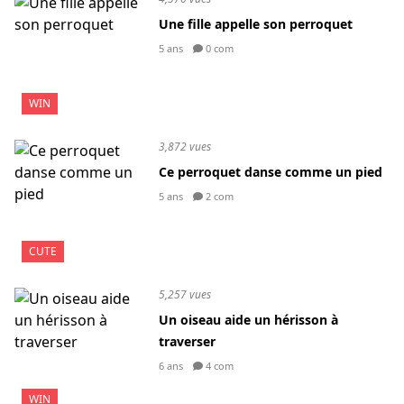
Une fille appelle son perroquet
5 ans
0 com
WIN
3,872 vues
Ce perroquet danse comme un pied
5 ans
2 com
CUTE
5,257 vues
Un oiseau aide un hérisson à
traverser
6 ans
4 com
WIN