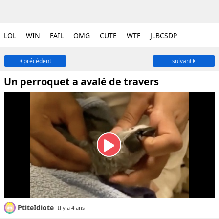
LOL
WIN
FAIL
OMG
CUTE
WTF
JLBCSDP
précédent
suivant
Un perroquet a avalé de travers
PtiteIdiote
Il y a 4 ans