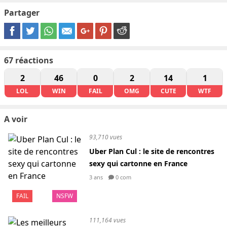
Partager
67
réactions
2
46
0
2
14
1
LOL
WIN
FAIL
OMG
CUTE
WTF
A voir
93,710 vues
Uber Plan Cul : le site de rencontres
sexy qui cartonne en France
3 ans
0 com
FAIL
NSFW
111,164 vues