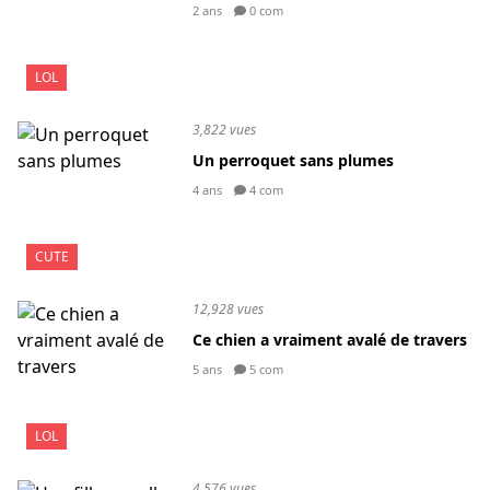
2 ans
0 com
LOL
3,822 vues
Un perroquet sans plumes
4 ans
4 com
CUTE
12,928 vues
Ce chien a vraiment avalé de travers
5 ans
5 com
LOL
4,576 vues