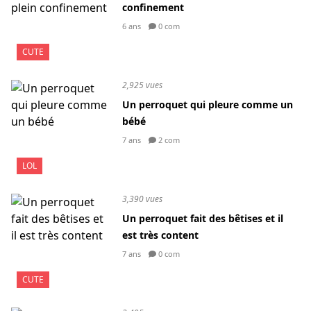
confinement
6 ans
0 com
CUTE
2,925 vues
Un perroquet qui pleure comme un
bébé
7 ans
2 com
LOL
3,390 vues
Un perroquet fait des bêtises et il
est très content
7 ans
0 com
CUTE