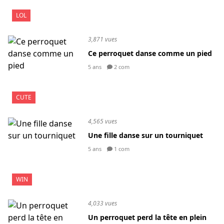
LOL
3,871 vues
Ce perroquet danse comme un pied
5 ans
2 com
CUTE
4,565 vues
Une fille danse sur un tourniquet
5 ans
1 com
WIN
4,033 vues
Un perroquet perd la tête en plein