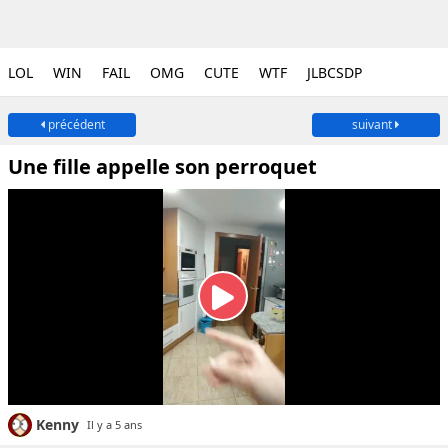
LOL
WIN
FAIL
OMG
CUTE
WTF
JLBCSDP
précédent
suivant
Une fille appelle son perroquet
Kenny
Il y a 5 ans