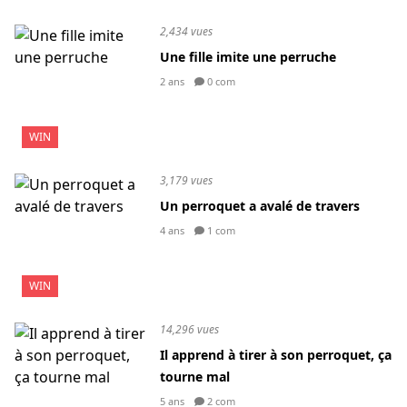
2,434 vues
Une fille imite une perruche
2 ans
0 com
WIN
3,179 vues
Un perroquet a avalé de travers
4 ans
1 com
WIN
14,296 vues
Il apprend à tirer à son perroquet, ça
tourne mal
5 ans
2 com