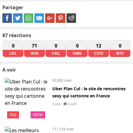
Partager
87
réactions
0
71
0
0
12
0
LOL
WIN
FAIL
OMG
CUTE
WTF
A voir
93,682 vues
Uber Plan Cul : le site de rencontres
sexy qui cartonne en France
3 ans
0 com
FAIL
NSFW
111,126 vues