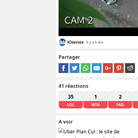
Kleenex
Il y a 6 ans
Partager
41
réactions
35
1
2
LOL
WIN
FAIL
A voir