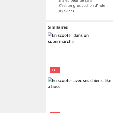
Il a eu peur de ça !!
C’est un gros cochon d’inde
Il y a 6 ans
Similaires
FAIL