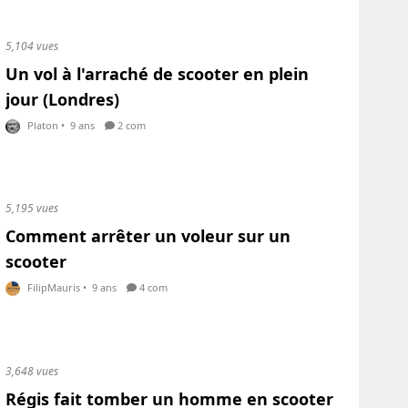
5,104 vues
Un vol à l'arraché de scooter en plein
jour (Londres)
Platon
•
9 ans
2 com
5,195 vues
Comment arrêter un voleur sur un
scooter
FilipMauris
•
9 ans
4 com
3,648 vues
Régis fait tomber un homme en scooter