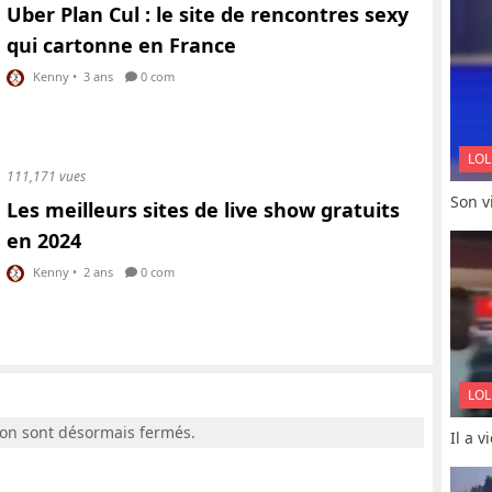
Uber Plan Cul : le site de rencontres sexy
qui cartonne en France
Kenny
•
3 ans
0 com
LOL
111,171 vues
Son vi
Les meilleurs sites de live show gratuits
en 2024
Kenny
•
2 ans
0 com
LOL
ion sont désormais fermés.
Il a 