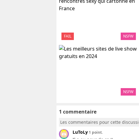
FAIL
NSFW
NSFW
1 commentaire
Les commentaires pour cette discuss
LuToLy
1 point.