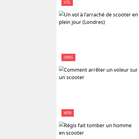
LOL
OMG
WIN