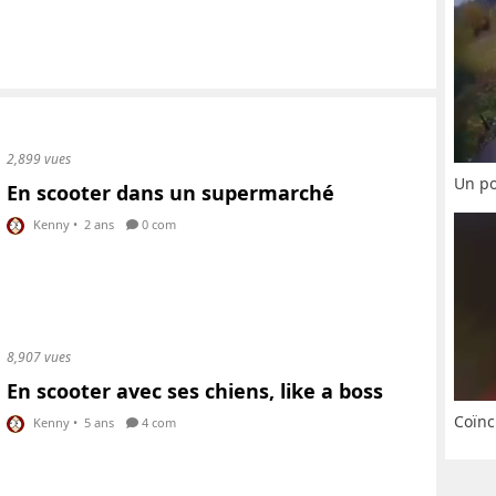
2,899 vues
Un po
En scooter dans un supermarché
Kenny
•
2 ans
0 com
8,907 vues
En scooter avec ses chiens, like a boss
Coïnc
Kenny
•
5 ans
4 com