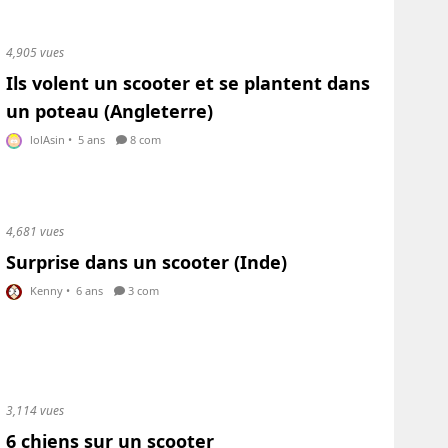
4,905 vues
Ils volent un scooter et se plantent dans
un poteau (Angleterre)
lolAsin
•
5 ans
8 com
4,681 vues
Surprise dans un scooter (Inde)
Kenny
•
6 ans
3 com
3,114 vues
6 chiens sur un scooter