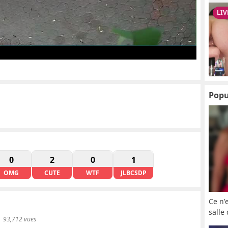
Popu
0
2
0
1
OMG
CUTE
WTF
JLBCSDP
Ce n'
salle
93,712 vues