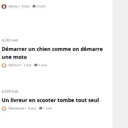
Kenny
•
6 ans
2 com
6,282 vues
Démarrer un chien comme on démarre
une moto
MaTouf
•
7 ans
0 com
4,438 vues
Un livreur en scooter tombe tout seul
Mamaoute
•
8 ans
1 com