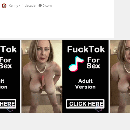
Kenny
•
1 decade
0 com