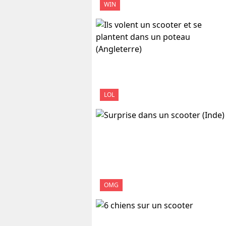
WIN
LOL
OMG