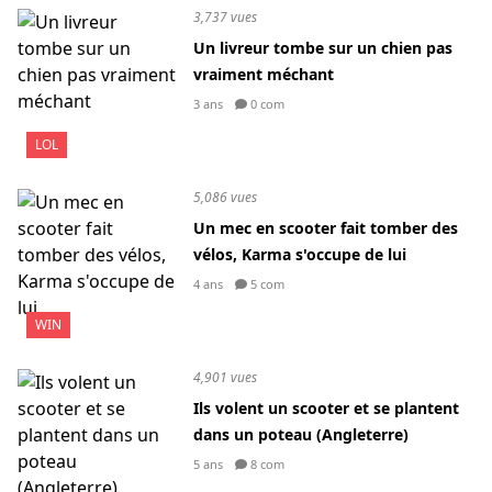
3,737 vues
Un livreur tombe sur un chien pas
vraiment méchant
3 ans
0 com
LOL
5,086 vues
Un mec en scooter fait tomber des
vélos, Karma s'occupe de lui
4 ans
5 com
WIN
4,901 vues
Ils volent un scooter et se plantent
dans un poteau (Angleterre)
5 ans
8 com