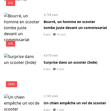
LOL
4,758 vues
Bourré, un homme en scooter
tombe juste devant un commissariat
6 ans
14 com
LOL
4,679 vues
Surprise dans un scooter (Inde)
6 ans
3 com
OMG
3,145 vues
Un chien empêche un vol de scooter
6 ans
1 com