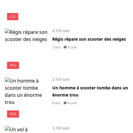
LOL
4,109 vues
Régis répare son scooter des neiges
7 ans
0 com
FAIL
3,103 vues
Un homme à scooter tombe dans un
énorme trou
8 ans
4 com
FAIL
5,100 vues