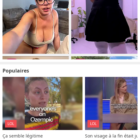
Populaires
LOL
LOL
Ça semble légitime
Son visage à la fin était ju