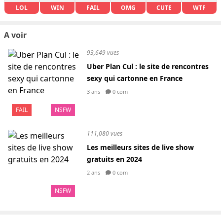
LOL
WIN
FAIL
OMG
CUTE
WTF
A voir
93,649 vues
Uber Plan Cul : le site de rencontres
sexy qui cartonne en France
3 ans
0 com
FAIL
NSFW
111,080 vues
Les meilleurs sites de live show
gratuits en 2024
2 ans
0 com
NSFW