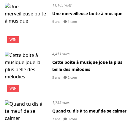
11,105 vues
Une merveilleuse boite à musique
5 ans
1 com
WIN
4,451 vues
Cette boite à musique joue la plus
belle des mélodies
5 ans
2 com
WIN
1,755 vues
Quand tu dis à ta meuf de se calmer
7 ans
0 com