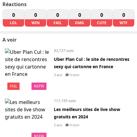
Réactions
0
0
0
0
0
0
LOL
WIN
FAIL
OMG
CUTE
WTF
A voir
93,737 vues
Uber Plan Cul : le site de rencontres
sexy qui cartonne en France
3 ans
0 com
FAIL
NSFW
111,195 vues
Les meilleurs sites de live show
gratuits en 2024
2 ans
0 com
NSFW