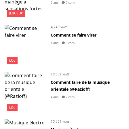
2 ans
0 com
JLBCSDP
4,749 vues
Comment se faire virer
4 ans
3 com
LOL
10,531 vues
Comment faire de la musique
orientale (@Razioff)
4 ans
2 com
LOL
10,561 vues