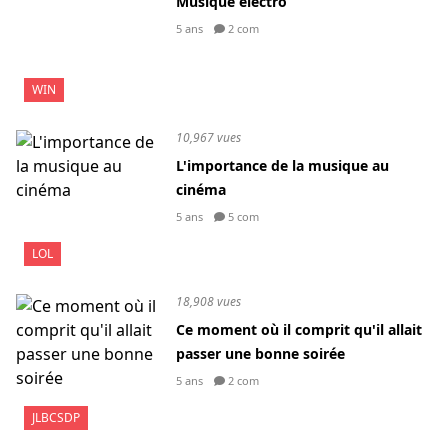
Musique électro
5 ans
2 com
WIN
10,967 vues
L'importance de la musique au
cinéma
5 ans
5 com
LOL
18,908 vues
Ce moment où il comprit qu'il allait
passer une bonne soirée
5 ans
2 com
JLBCSDP