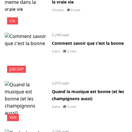
la vraie vie
10 mois
0 com
LOL
5,249 vues
Comment savoir que c'est la bonne
3 ans
3 com
JLBCSDP
5,075 vues
Quand la musique est bonne (et les
champignons aussi)
4 ans
3 com
WIN
3,756 vues