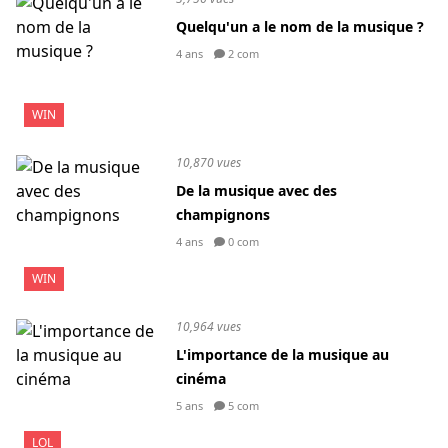
Quelqu'un a le nom de la musique ?
4 ans
2 com
WIN
10,870 vues
De la musique avec des
champignons
4 ans
0 com
WIN
10,964 vues
L'importance de la musique au
cinéma
5 ans
5 com
LOL