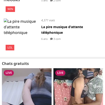
5 ans
2 com
WIN
4,371 vues
La pire musique d'attente
téléphonique
6 ans
3 com
LOL
Chats gratuits