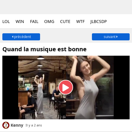
LOL
WIN
FAIL
OMG
CUTE
WTF
JLBCSDP
précédent
suivant
Quand la musique est bonne
Kenny
Il y a 2 ans