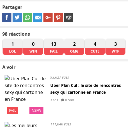
Partager
98
réactions
1
0
13
2
4
3
LOL
WIN
FAIL
OMG
CUTE
WTF
A voir
93,627 vues
Uber Plan Cul : le site de rencontres
sexy qui cartonne en France
3 ans
0 com
FAIL
NSFW
111,040 vues