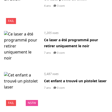
4 ans
3 com
FAIL
1,205 vues
Ce laser a été programmé pour
retirer uniquement le noir
7 ans
0 com
5,487 vues
Cet enfant a trouvé un pistolet laser
7 ans
0 com
FAIL
NSFW