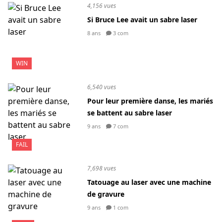
4,156 vues
Si Bruce Lee avait un sabre laser
8 ans
3 com
WIN
6,540 vues
Pour leur première danse, les mariés
se battent au sabre laser
9 ans
7 com
FAIL
7,698 vues
Tatouage au laser avec une machine
de gravure
9 ans
1 com