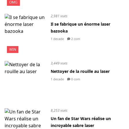
OMG
2,981 vues
Il se fabrique un énorme laser
bazooka
1 decade
2 com
WIN
3,449 vues
Nettoyer de la rouille au laser
1 decade
0 com
8,253 vues
Un fan de Star Wars réalise un
incroyable sabre laser