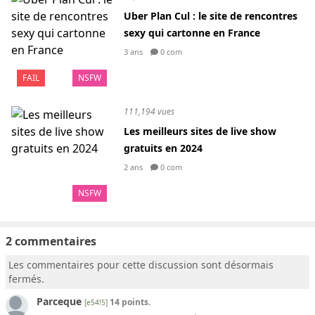
Uber Plan Cul : le site de rencontres
sexy qui cartonne en France
3 ans
0 com
FAIL
NSFW
111,194 vues
Les meilleurs sites de live show
gratuits en 2024
2 ans
0 com
NSFW
2 commentaires
Les commentaires pour cette discussion sont désormais
fermés.
Parceque
14 points.
[e54!5]