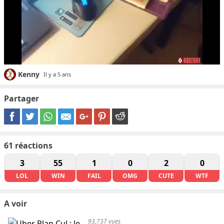
Kenny
Il y a 5 ans
Partager
61
réactions
3
55
1
0
2
0
LOL
WIN
FAIL
OMG
CUTE
WTF
A voir
93,737 vues