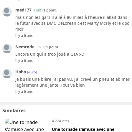
med177
1 point.
[71d!1]
mais non les gars il allé à 80 miles à l'heure il allait dans
le futur avec sa DMC DeLorean c'est Marty McFly et le doc
mdr
Il y a 6 ans
Nemrode
1 point.
[32c!2]
Encore un qui a trop joué a GTA xD
Il y a 6 ans
Haha
[45e!5]
Je buais une bière j'ai pas vu. J'ai crevé un pneu et abimer
légèrement une jante. Tout va bien
Il y a 6 ans
Similaires
4,774 vues
Une tornade s'amuse avec une