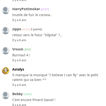
HarryPotSmoker
[a13!1]
Inutile de fuir le corona..
Il y a 6 ans
zippo
2 points.
[63a!3]
retour vers le futur "hôpital" ?...
Il y a 6 ans
Vroom
[8f4!f]
Burnout 4 !
Il y a 6 ans
Astalys
Il manque la musique "I believe I can fly" avec le petit
ralenti qui va bien ^^
Il y a 6 ans
Bobby
[1e6!e]
C'est encore Pinard Gasoil !
Il y a 6 ans