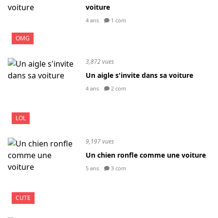
voiture
4 ans
1 com
OMG
3,872 vues
Un aigle s'invite dans sa voiture
4 ans
2 com
LOL
9,197 vues
Un chien ronfle comme une voiture
5 ans
3 com
CUTE