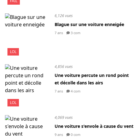
FAIL
6,126 vues
Blague sur une voiture enneigée
7 ans
3 com
LOL
4,856 vues
Une voiture percute un rond point
et décolle dans les airs
7 ans
4 com
LOL
4,069 vues
Une voiture s'envole à cause du vent
9 ans
0 com