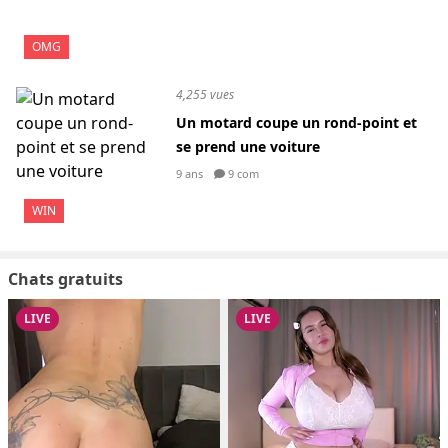
OMG
4,255 vues
Un motard coupe un rond-point et
se prend une voiture
9 ans
9 com
WIN
Chats gratuits