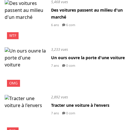
5,468 vues
Des voitures passent au milieu d'un
marché
6 ans
6 com
WTF
3,233 vues
Un ours ouvre la porte d'une voiture
7 ans
0 com
OMG
2,892 vues
Tracter une voiture à l'envers
7 ans
0 com