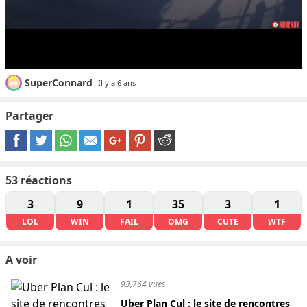
SuperConnard
Il y a 6 ans
Partager
53
réactions
3
9
1
35
3
1
LOL
WIN
FAIL
OMG
CUTE
WTF
A voir
93,764 vues
Uber Plan Cul : le site de rencontres