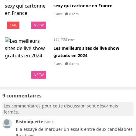
sexy qui cartonne en France
3 ans
0 com
FAIL
NSFW
111,228 vues
Les meilleurs sites de live show
gratuits en 2024
2 ans
0 com
NSFW
9 commentaires
Les commentaires pour cette discussion sont désormais
fermés.
Bistouquette
[5d8!d]
Il a essayé de marquer un essais entre deux candélabres
Il y a 6 ans