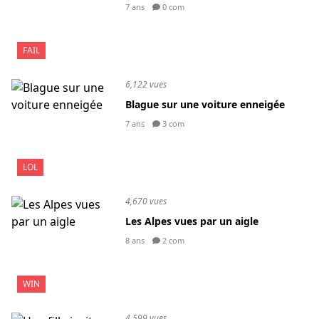
7 ans
0 com
FAIL
6,122 vues
Blague sur une voiture enneigée
7 ans
3 com
LOL
4,670 vues
Les Alpes vues par un aigle
8 ans
2 com
WIN
4,599 vues