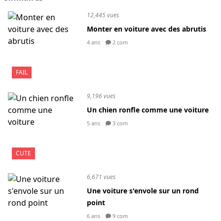
12,445 vues
Monter en voiture avec des abrutis
4 ans
2 com
FAIL
9,196 vues
Un chien ronfle comme une voiture
5 ans
3 com
CUTE
6,671 vues
Une voiture s'envole sur un rond
point
6 ans
9 com