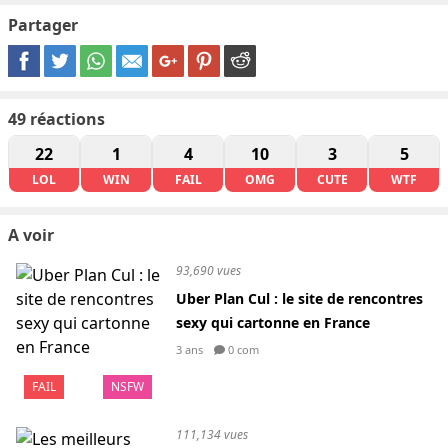
Partager
49
réactions
22
1
4
10
3
5
LOL
WIN
FAIL
OMG
CUTE
WTF
A voir
93,690 vues
Uber Plan Cul : le site de rencontres
sexy qui cartonne en France
3 ans
0 com
FAIL
NSFW
111,134 vues