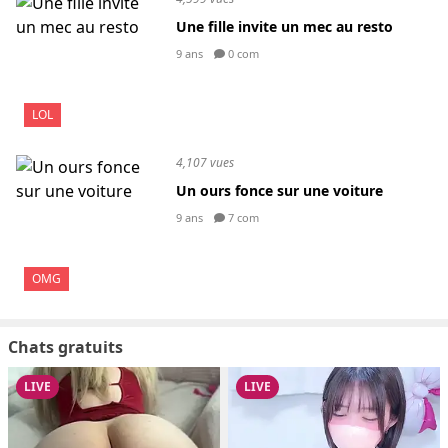
Une fille invite un mec au resto
9 ans
0 com
LOL
4,107 vues
Un ours fonce sur une voiture
9 ans
7 com
OMG
Chats gratuits