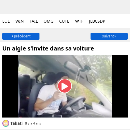
LOL
WIN
FAIL
OMG
CUTE
WTF
JLBCSDP
précédent
suivant
Un aigle s'invite dans sa voiture
Takati
Il y a 4 ans