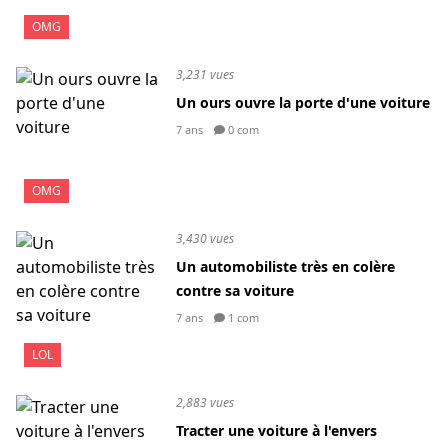
OMG
3,231 vues
Un ours ouvre la porte d'une voiture
7 ans
0 com
OMG
3,430 vues
Un automobiliste très en colère
contre sa voiture
7 ans
1 com
LOL
2,883 vues
Tracter une voiture à l'envers