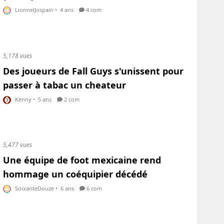
LionnelJospain
•
4 ans
4 com
5,178 vues
Des joueurs de Fall Guys s'unissent pour
passer à tabac un cheateur
Kenny
•
5 ans
2 com
5,477 vues
Une équipe de foot mexicaine rend
hommage un coéquipier décédé
SoixanteDouze
•
6 ans
6 com