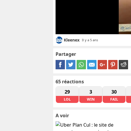
Kleenex
Il y a 5 ans
Partager
65
réactions
29
3
30
LOL
WIN
FAIL
A voir