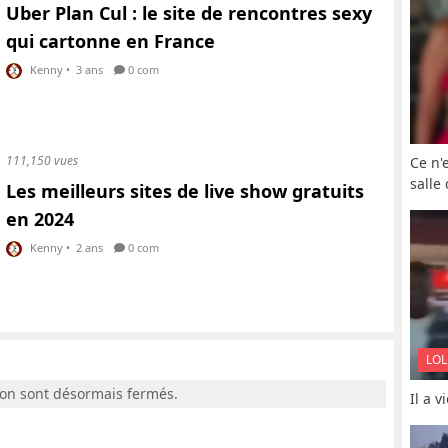
Uber Plan Cul : le site de rencontres sexy
qui cartonne en France
Kenny
•
3 ans
0 com
111,150 vues
Ce n'
salle
Les meilleurs sites de live show gratuits
en 2024
Kenny
•
2 ans
0 com
LOL
ion sont désormais fermés.
Il a 