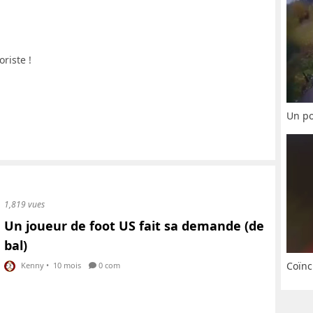
riste !
Un po
1,819 vues
Un joueur de foot US fait sa demande (de
bal)
Coïnc
Kenny
•
10 mois
0 com