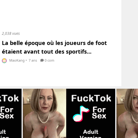
2,038 vues
La belle époque où les joueurs de foot
étaient avant tout des sportifs...
MaoKang
•
7 ans
0 com