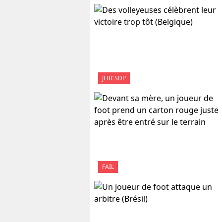
JLBCSDP
FAIL