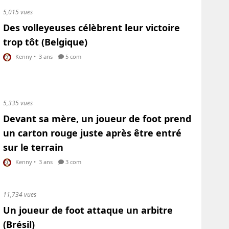
5,015 vues
Des volleyeuses célèbrent leur victoire
trop tôt (Belgique)
Kenny
•
3 ans
5 com
5,335 vues
Devant sa mère, un joueur de foot prend
un carton rouge juste après être entré
sur le terrain
Kenny
•
3 ans
3 com
11,734 vues
Un joueur de foot attaque un arbitre
(Brésil)