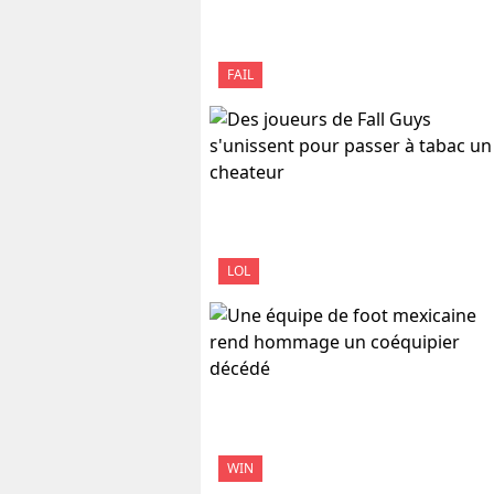
FAIL
LOL
WIN