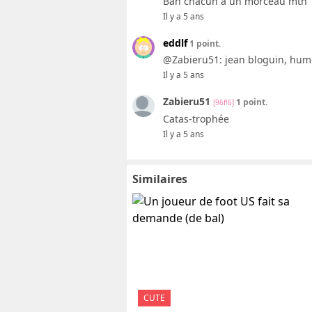
Bah chacun a un morceau mtn
Il y a 5 ans
eddlf
1 point.
@Zabieru51: jean bloguin, humo
Il y a 5 ans
Zabieru51
1 point.
[96f!6]
Catas-trophée
Il y a 5 ans
Similaires
CUTE