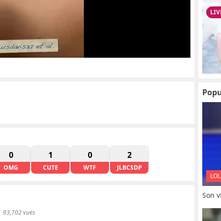
Popu
0
1
0
2
OMG
CUTE
WTF
JLBCSDP
LOL
Son vi
93,702 vues