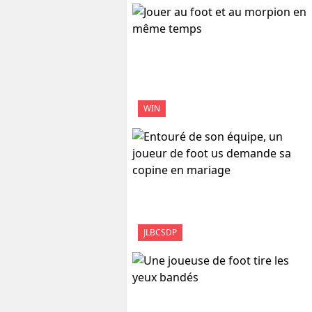
WIN
JLBCSDP