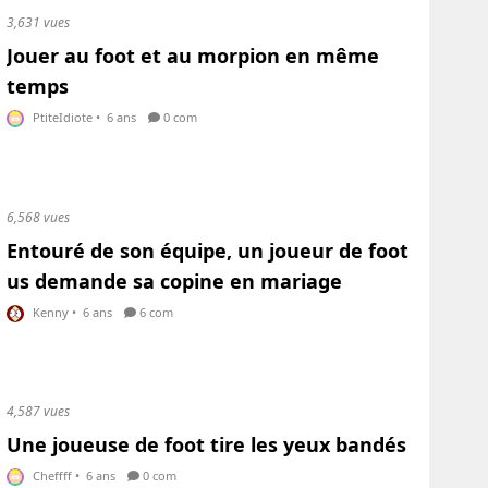
3,631 vues
Jouer au foot et au morpion en même
temps
PtiteIdiote
•
6 ans
0 com
6,568 vues
Entouré de son équipe, un joueur de foot
us demande sa copine en mariage
Kenny
•
6 ans
6 com
4,587 vues
Une joueuse de foot tire les yeux bandés
Cheffff
•
6 ans
0 com