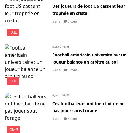
Des joueurs de foot US cassent leur
trophée en cristal
5 ans
3 com
FAIL
5,250 vues
Football américain universitaire : un
joueur balance un arbitre au sol
5 ans
3 com
FAIL
4,805 vues
Ces footballeurs ont bien fait de ne
pas jouer sous l'orage
5 ans
3 com
OMG