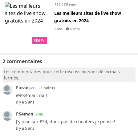
111,139 vues
Les meilleurs sites de live show
gratuits en 2024
2 ans
0 com
NSFW
2 commentaires
Les commentaires pour cette discussion sont désormais
fermés.
Furax
3 points.
[a95!9]
@PS4man: naif
Il y a 5 ans
PS4man
[8f4!f]
J'y joue sur PS4, donc pas de cheaters je pense !
Il y a 5 ans