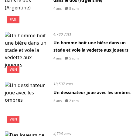
dans le dos (Argentine)
4 ans
5 com
FAIL
4,780 vues
Un homme boit une bière dans un
stade et vole la vedette aux joueurs
4 ans
5 com
WIN
10,537 vues
Un dessinateur joue avec les ombres
5 ans
2 com
WIN
4,796 vues