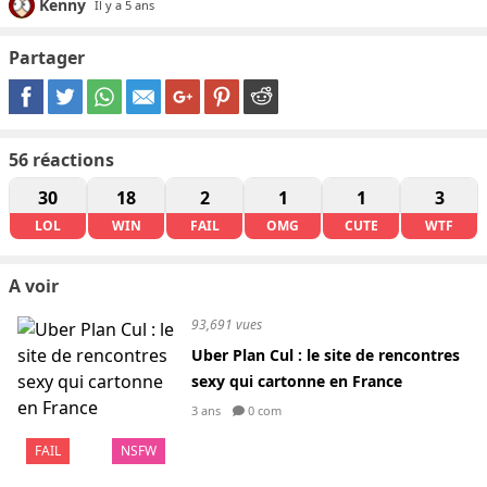
Kenny
Il y a 5 ans
Partager
56
réactions
30
18
2
1
1
3
LOL
WIN
FAIL
OMG
CUTE
WTF
A voir
93,691 vues
Uber Plan Cul : le site de rencontres
sexy qui cartonne en France
3 ans
0 com
FAIL
NSFW