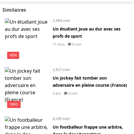
Similaires
2,484 vues
Un étudiant joue au dur avec ses
profs de sport
11 mois
0 com
WIN
3,823 vues
Un jockey fait tomber son
adversaire en pleine course (France)
3 ans
6 com
OMG
4,280 vues
Un footballeur frappe une arbitre,