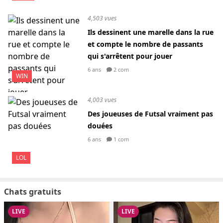
4,503 vues
Ils dessinent une marelle dans la rue
et compte le nombre de passants
qui s'arrêtent pour jouer
6 ans
2 com
WIN
4,003 vues
Des joueuses de Futsal vraiment pas
douées
6 ans
1 com
LOL
Chats gratuits