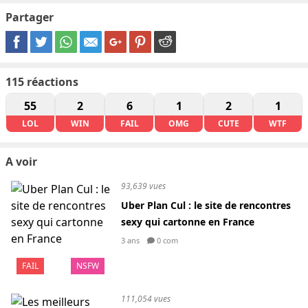
Partager
115
réactions
55
2
6
1
2
1
LOL
WIN
FAIL
OMG
CUTE
WTF
A voir
93,639 vues
Uber Plan Cul : le site de rencontres
sexy qui cartonne en France
3 ans
0 com
FAIL
NSFW
111,054 vues