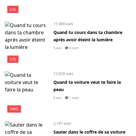
LOL
11,989 vues
Quand tu cours dans ta chambre
après avoir éteint la lumière
5 ans
0 com
LOL
12,829 vues
Quand ta voiture veut te faire la
peau
5 ans
1 com
OMG
2,197 vues
Sauter dans le coffre de sa voiture