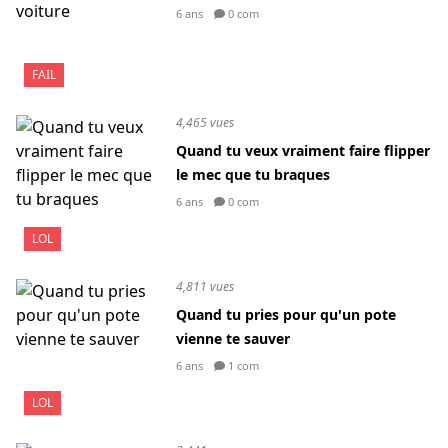
6 ans
0 com
FAIL
4,465 vues
Quand tu veux vraiment faire flipper
le mec que tu braques
6 ans
0 com
LOL
4,811 vues
Quand tu pries pour qu'un pote
vienne te sauver
6 ans
1 com
LOL