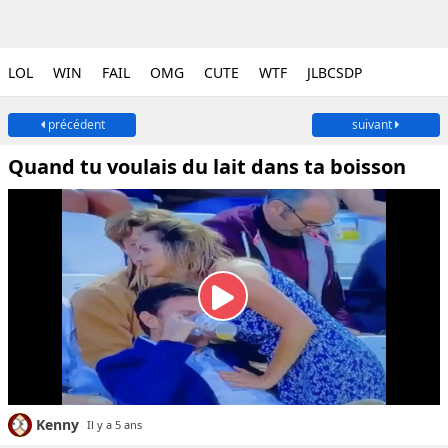
LOL
WIN
FAIL
OMG
CUTE
WTF
JLBCSDP
précédent
suivant
Quand tu voulais du lait dans ta boisson
Kenny
Il y a 5 ans