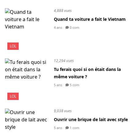
4,888 vues
Quand ta voiture a fait le Vietnam
4 ans
0 com
LOL
12,294 vues
Tu ferais quoi si on était dans la
même voiture ?
5 ans
5 com
LOL
9,038 vues
Ouvrir une brique de lait avec style
5 ans
1 com