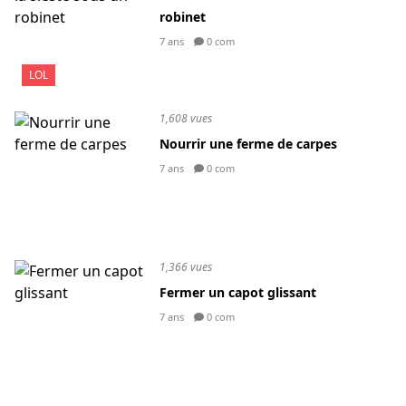
robinet
7 ans
0 com
LOL
1,608 vues
Nourrir une ferme de carpes
7 ans
0 com
1,366 vues
Fermer un capot glissant
7 ans
0 com