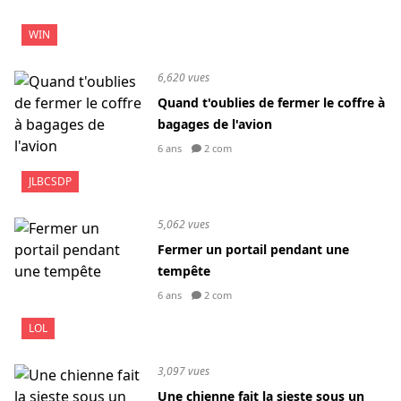
WIN
6,620 vues
Quand t'oublies de fermer le coffre à
bagages de l'avion
6 ans
2 com
JLBCSDP
5,062 vues
Fermer un portail pendant une
tempête
6 ans
2 com
LOL
3,097 vues
Une chienne fait la sieste sous un