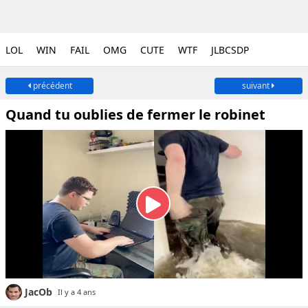
LOL
WIN
FAIL
OMG
CUTE
WTF
JLBCSDP
précédent
suivant
Quand tu oublies de fermer le robinet
JacOb
Il y a 4 ans