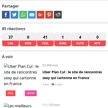
Partager
85
réactions
37
0
41
1
4
0
LOL
WIN
FAIL
OMG
CUTE
WTF
A voir
93,688 vues
Uber Plan Cul : le site de rencontres
sexy qui cartonne en France
3 ans
0 com
FAIL
NSFW
111,130 vues