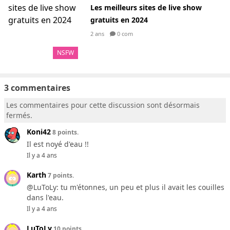
Les meilleurs sites de live show
gratuits en 2024
2 ans
0 com
NSFW
3 commentaires
Les commentaires pour cette discussion sont désormais
fermés.
Koni42
8 points.
Il est noyé d'eau !!
Il y a 4 ans
Karth
7 points.
@LuToLy: tu m'étonnes, un peu et plus il avait les couilles
dans l'eau.
Il y a 4 ans
LuToLy
10 points.