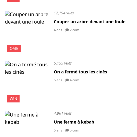
12,194 vues
Couper un arbre devant une foule
4 ans
2 com
OMG
5,155 vues
On a fermé tous les cinés
5 ans
4 com
WIN
4,961 vues
Une ferme à kebab
5 ans
5 com