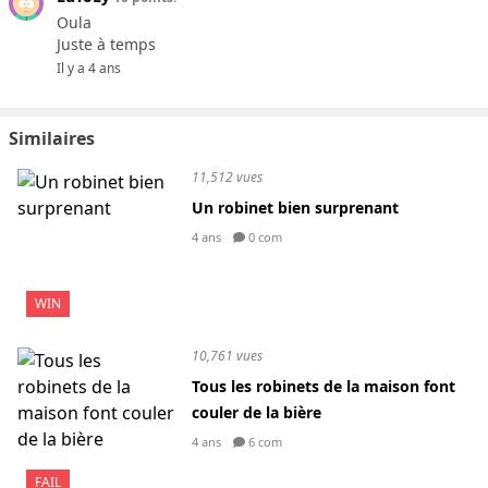
Oula
Juste à temps
Il y a 4 ans
Similaires
11,512 vues
Un robinet bien surprenant
4 ans
0 com
WIN
10,761 vues
Tous les robinets de la maison font
couler de la bière
4 ans
6 com
FAIL