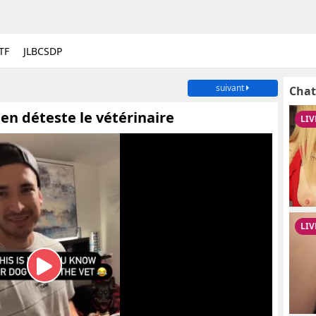
TF
JLBCSDP
suivant
Chat
en déteste le vétérinaire