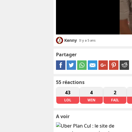
Kenny
Il y a 5 ans
Partager
55
réactions
43
4
2
LOL
WIN
FAIL
A voir