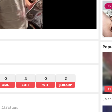
Popu
0
4
0
2
OMG
CUTE
WTF
JLBCSDP
LOL
Ça se
93,645 vues