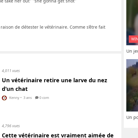
me take her out" "she gonna get shot"
raison de détester le vétérinaire. Comme s’être fait
WI
Un je
4,011 vues
Un vétérinaire retire une larve du nez
d'un chat
Kenny
•
3 ans
0 com
Un po
4,796 vues
Cette vétérinaire est vraiment aimée de