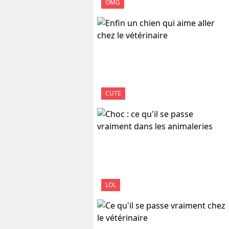
OMG
CUTE
LOL