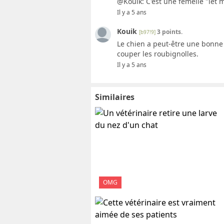
@Kouik: C'est une femelle "let 
Il y a 5 ans
Kouik
3 points.
[b97!9]
Le chien a peut-être une bonne 
couper les roubignolles.
Il y a 5 ans
Similaires
OMG