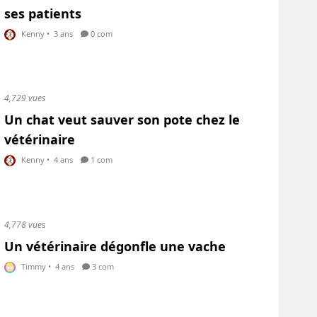
ses patients
Kenny
•
3 ans
0 com
4,729 vues
Un chat veut sauver son pote chez le
vétérinaire
Kenny
•
4 ans
1 com
4,778 vues
Un vétérinaire dégonfle une vache
Timmy
•
4 ans
3 com