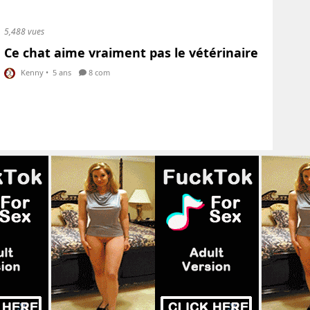
5,488 vues
Ce chat aime vraiment pas le vétérinaire
Kenny
•
5 ans
8 com