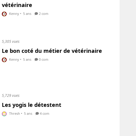
vétérinaire
Kenny
•
5 ans
2 com
5,305 vues
Le bon coté du métier de vétérinaire
Kenny
•
5 ans
0 com
5,729 vues
Les yogis le détestent
Thresh
•
5 ans
4 com