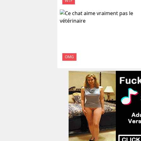
WTF
OMG