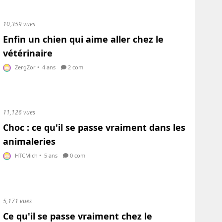
10,359 vues
Enfin un chien qui aime aller chez le
vétérinaire
ZergZor
•
4 ans
2 com
11,126 vues
Choc : ce qu'il se passe vraiment dans les
animaleries
HTCMich
•
5 ans
0 com
5,171 vues
Ce qu'il se passe vraiment chez le