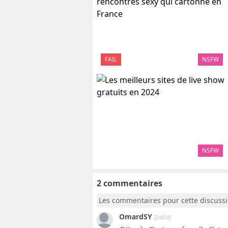
FAIL
NSFW
NSFW
2 commentaires
Les commentaires pour cette discuss
OmardSY
[2d6!d]