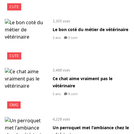
CUTE
5,305 vues
Le bon coté du métier de vétérinaire
5 ans
0 com
CUTE
5,488 vues
Ce chat aime vraiment pas le
vétérinaire
5 ans
8 com
OMG
4,228 vues
Un perroquet met l'ambiance chez le