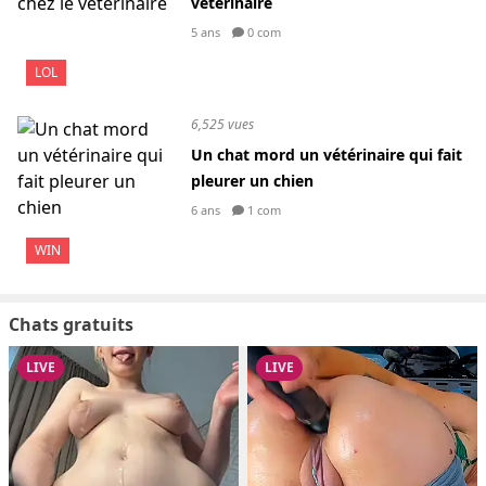
vétérinaire
5 ans
0 com
LOL
6,525 vues
Un chat mord un vétérinaire qui fait
pleurer un chien
6 ans
1 com
WIN
Chats gratuits