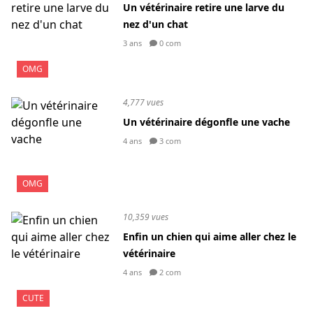
Un vétérinaire retire une larve du
nez d'un chat
3 ans
0 com
OMG
4,777 vues
Un vétérinaire dégonfle une vache
4 ans
3 com
OMG
10,359 vues
Enfin un chien qui aime aller chez le
vétérinaire
4 ans
2 com
CUTE