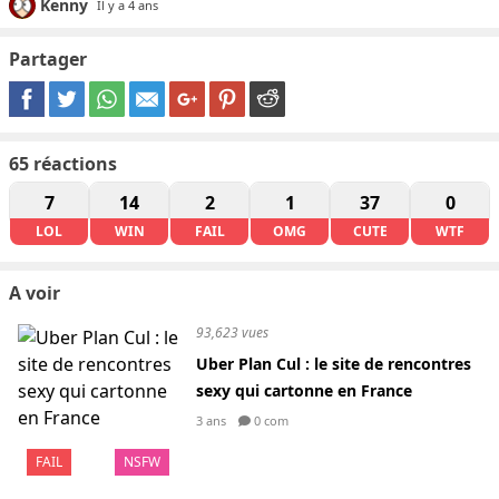
Kenny
Il y a 4 ans
Partager
65
réactions
7
14
2
1
37
0
LOL
WIN
FAIL
OMG
CUTE
WTF
A voir
93,623 vues
Uber Plan Cul : le site de rencontres
sexy qui cartonne en France
3 ans
0 com
FAIL
NSFW