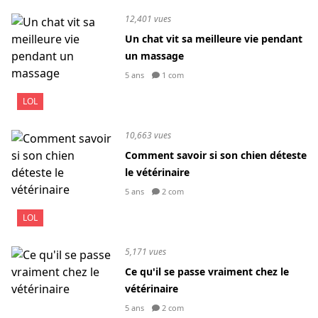
12,401 vues
Un chat vit sa meilleure vie pendant
un massage
5 ans
1 com
LOL
10,663 vues
Comment savoir si son chien déteste
le vétérinaire
5 ans
2 com
LOL
5,171 vues
Ce qu'il se passe vraiment chez le
vétérinaire
5 ans
2 com