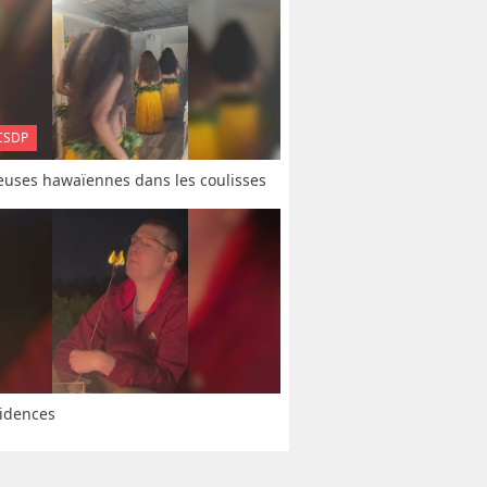
CSDP
uses hawaïennes dans les coulisses
idences