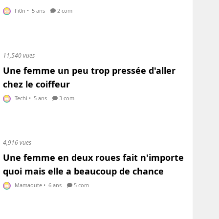
Fi0n
•
5 ans
2 com
11,540 vues
Une femme un peu trop pressée d'aller
chez le coiffeur
Techi
•
5 ans
3 com
4,916 vues
Une femme en deux roues fait n'importe
quoi mais elle a beaucoup de chance
Mamaoute
•
6 ans
5 com