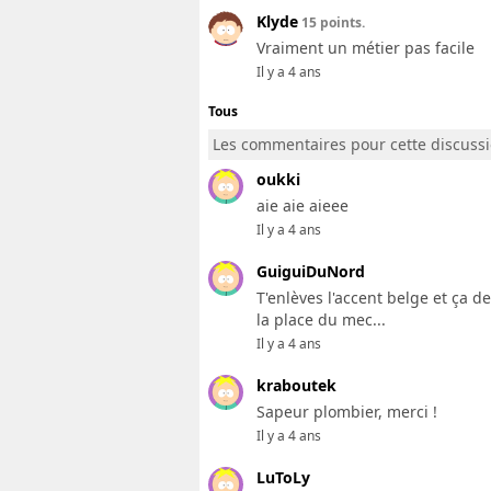
Klyde
15 points.
Vraiment un métier pas facile
Il y a 4 ans
Tous
Les commentaires pour cette discuss
oukki
aie aie aieee
Il y a 4 ans
GuiguiDuNord
T'enlèves l'accent belge et ça d
la place du mec...
Il y a 4 ans
kraboutek
Sapeur plombier, merci !
Il y a 4 ans
LuToLy