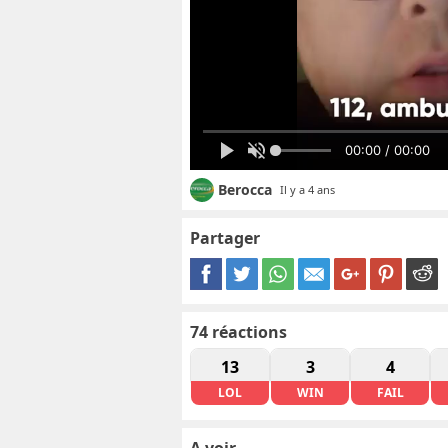
00:00 / 00:00
Berocca
Il y a 4 ans
Partager
74
réactions
13
3
4
LOL
WIN
FAIL