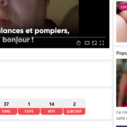
Popu
37
1
14
2
OMG
CUTE
WTF
JLBCSDP
Ce n'
salle