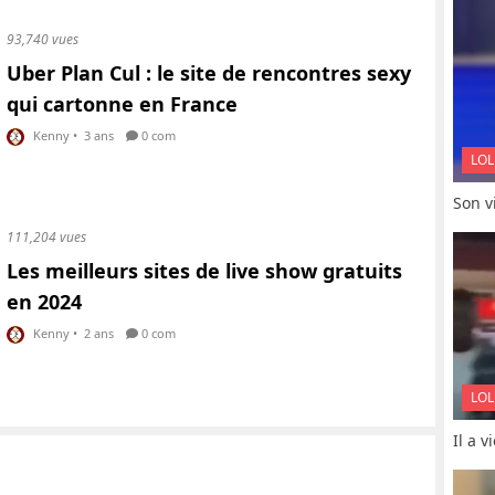
93,740 vues
Uber Plan Cul : le site de rencontres sexy
qui cartonne en France
Kenny
•
3 ans
0 com
LOL
Son vi
111,204 vues
Les meilleurs sites de live show gratuits
en 2024
Kenny
•
2 ans
0 com
LOL
Il a 