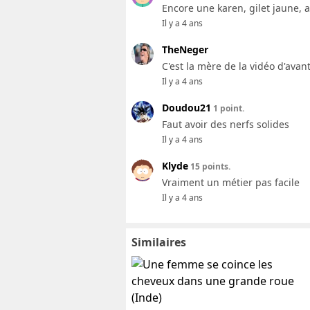
Encore une karen, gilet jaune, a
Il y a 4 ans
TheNeger
C'est la mère de la vidéo d'avan
Il y a 4 ans
Doudou21
1 point.
Faut avoir des nerfs solides
Il y a 4 ans
Klyde
15 points.
Vraiment un métier pas facile
Il y a 4 ans
Similaires