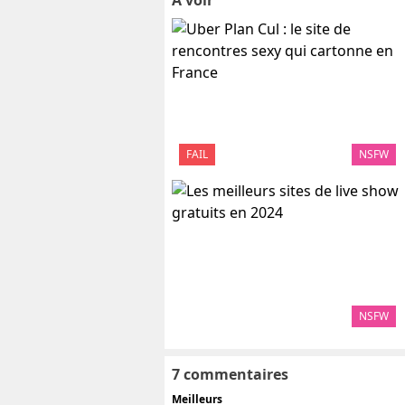
A voir
FAIL
NSFW
NSFW
7 commentaires
Meilleurs