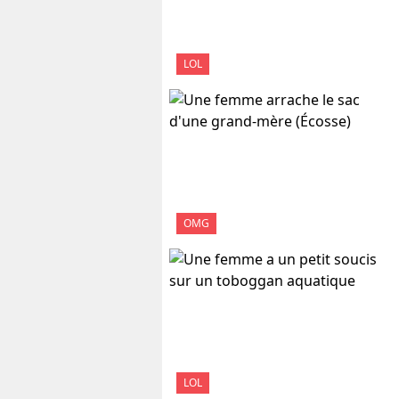
LOL
OMG
LOL