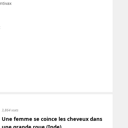
ntivax
t
3,864 vues
Une femme se coince les cheveux dans
une grande roue (Inde)