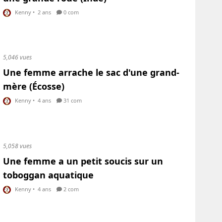
Kenny
•
2 ans
0 com
5,046 vues
Une femme arrache le sac d'une grand-
mère (Écosse)
Kenny
•
4 ans
31 com
5,058 vues
Une femme a un petit soucis sur un
toboggan aquatique
Kenny
•
4 ans
2 com