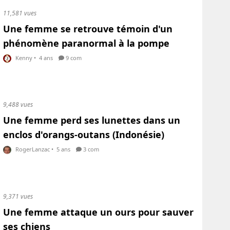
11,581 vues
Une femme se retrouve témoin d'un
phénomène paranormal à la pompe
Kenny
•
4 ans
9 com
9,488 vues
Une femme perd ses lunettes dans un
enclos d'orangs-outans (Indonésie)
RogerLanzac
•
5 ans
3 com
9,371 vues
Une femme attaque un ours pour sauver
ses chiens