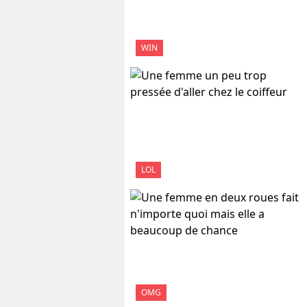
WIN
LOL
OMG