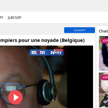
TF
JLBCSDP
suivant
Chat
mpiers pour une noyade (Belgique)