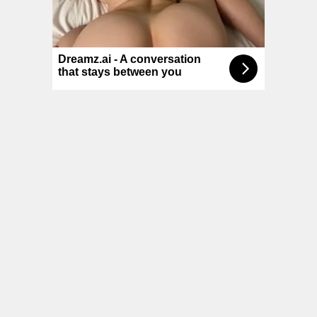
© NoKenny.com 2006/2026
Conditions d'utilisation
•
A propos
•
Contact