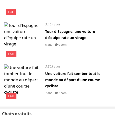
LOL
3,467 vues
Tour d'Espagne: une voiture
d'équipe rate un virage
6 ans
0 com
FAIL
3,863 vues
Une voiture fait tomber tout le
monde au départ d'une course
cycliste
7 ans
2 com
FAIL
Chats gratuits