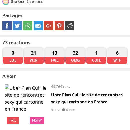
Drakez
Il y a 4 ans
Partager
73
réactions
0
21
13
32
1
6
LOL
WIN
FAIL
OMG
CUTE
WTF
A voir
93,709 vues
Uber Plan Cul : le site de rencontres
sexy qui cartonne en France
3 ans
0 com
FAIL
NSFW