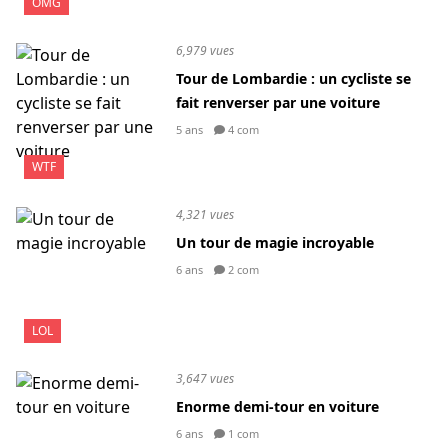
OMG
6,979 vues
Tour de Lombardie : un cycliste se
fait renverser par une voiture
5 ans
4 com
WTF
4,321 vues
Un tour de magie incroyable
6 ans
2 com
LOL
3,647 vues
Enorme demi-tour en voiture
6 ans
1 com