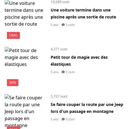
10,089 vues
Une voiture termine dans une
piscine après une sortie de route
5 ans
3 com
OMG
4,371 vues
Petit tour de magie avec des
élastiques
5 ans
3 com
WIN
5,707 vues
Se faire couper la route par une Jeep
lors d'un passage en montagne
5 ans
5 com