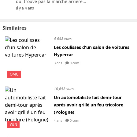
qui trouve pas la marche arrière...
Il y a 4 ans
Similaires
4,648 vues
Les coulisses d'un salon de voitures
Hypercar
3 ans
0 com
OMG
10,658 vues
Un automobiliste fait demi-tour
après avoir grillé un feu tricolore
(Pologne)
4 ans
0 com
WIN