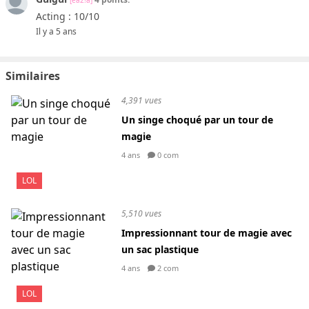
[ea2!a]
Acting : 10/10
Il y a 5 ans
Similaires
4,391 vues
Un singe choqué par un tour de
magie
4 ans
0 com
LOL
5,510 vues
Impressionnant tour de magie avec
un sac plastique
4 ans
2 com
LOL