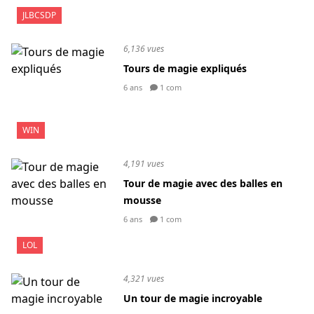
JLBCSDP
6,136 vues
Tours de magie expliqués
6 ans
1 com
WIN
4,191 vues
Tour de magie avec des balles en
mousse
6 ans
1 com
LOL
4,321 vues
Un tour de magie incroyable