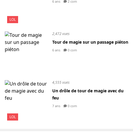
6 ans
2 com
LOL
2,472 vues
Tour de magie sur un passage piéton
6 ans
0 com
4,555 vues
Un drôle de tour de magie avec du
feu
7 ans
0 com
LOL