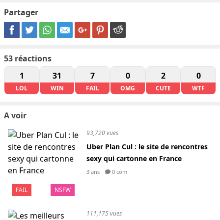
Partager
53
réactions
1
31
7
0
2
0
LOL
WIN
FAIL
OMG
CUTE
WTF
A voir
93,720 vues
Uber Plan Cul : le site de rencontres
sexy qui cartonne en France
3 ans
0 com
FAIL
NSFW
111,175 vues