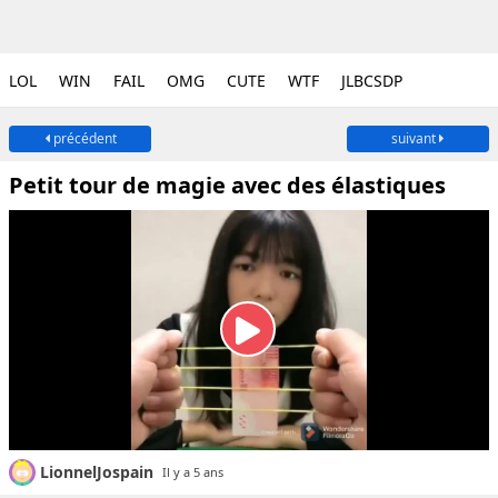
LOL
WIN
FAIL
OMG
CUTE
WTF
JLBCSDP
précédent
suivant
Petit tour de magie avec des élastiques
LionnelJospain
Il y a 5 ans