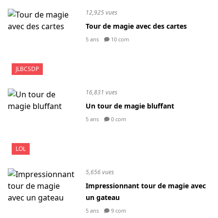
12,925 vues
Tour de magie avec des cartes
5 ans
10 com
JLBCSDP
16,831 vues
Un tour de magie bluffant
5 ans
0 com
LOL
5,656 vues
Impressionnant tour de magie avec
un gateau
5 ans
9 com