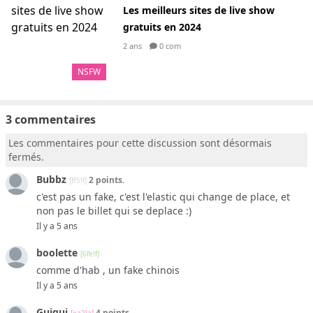
Les meilleurs sites de live show
gratuits en 2024
2 ans
0 com
NSFW
3 commentaires
Les commentaires pour cette discussion sont désormais
fermés.
Bubbz
2 points.
[ff5!f]
c'est pas un fake, c'est l'elastic qui change de place, et
non pas le billet qui se deplace :)
Il y a 5 ans
boolette
[6fe!f]
comme d'hab , un fake chinois
Il y a 5 ans
Guigui
4 points.