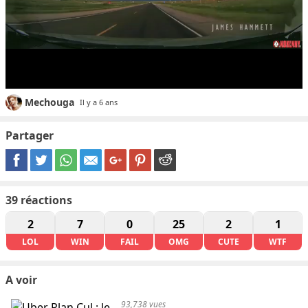
Mechouga
Il y a 6 ans
Partager
39
réactions
2
7
0
25
2
1
LOL
WIN
FAIL
OMG
CUTE
WTF
A voir
93,738 vues