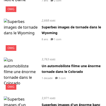
7 ans
2 com
OMG
2,668 vues
Superbes images de tornade dans le
Wyoming
8 ans
1 com
OMG
3,763 vues
Un automobiliste filme une énorme
tornade dans le Colorado
1 decade
3 com
OMG
3,971 vues
Superbes images d'un énorme banc