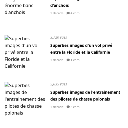
d'anchois
1 decade
4 com
3,720 vues
Superbes images d'un vol privé
entre la Floride et la Californie
1 decade
1 com
5,635 vues
Superbes images de l'entrainement
des pilotes de chasse polonais
1 decade
5 com