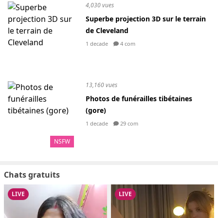
4,030 vues
Superbe projection 3D sur le terrain
de Cleveland
1 decade
4 com
13,160 vues
Photos de funérailles tibétaines
(gore)
1 decade
29 com
NSFW
Chats gratuits