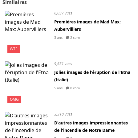
Similaires
6,037 vues
Premières images de Mad Max:
Aubervilliers
3 ans
2 com
WTF
9,651 vues
Jolies images de l'éruption de l'Etna
(Italie)
5 ans
0 com
OMG
3,310 vues
D'autres images impressionnantes
de l'incendie de Notre Dame