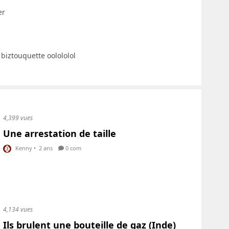
er
 biztouquette oolololol
4,399 vues
Une arrestation de taille
Kenny
•
2 ans
0 com
4,134 vues
Ils brulent une bouteille de gaz (Inde)