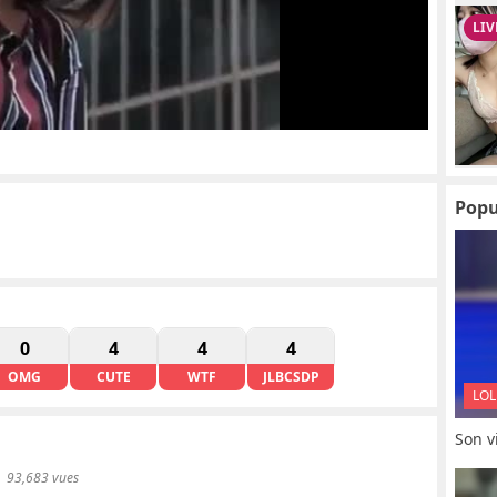
Popu
0
4
4
4
OMG
CUTE
WTF
JLBCSDP
LOL
Son vi
93,683 vues