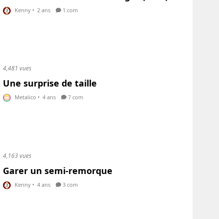
Kenny
•
2 ans
1 com
4,481 vues
Une surprise de taille
Metalico
•
4 ans
7 com
4,163 vues
Garer un semi-remorque
Kenny
•
4 ans
3 com