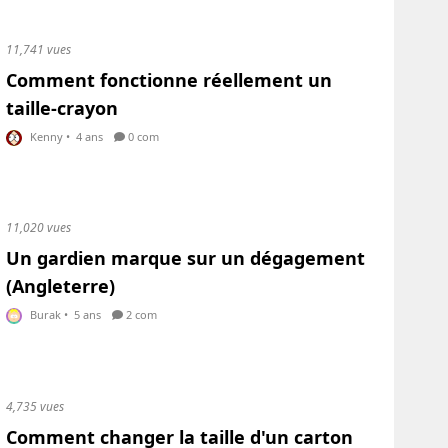
11,741 vues
Comment fonctionne réellement un
taille-crayon
Kenny
•
4 ans
0 com
11,020 vues
Un gardien marque sur un dégagement
(Angleterre)
Burak
•
5 ans
2 com
4,735 vues
Comment changer la taille d'un carton