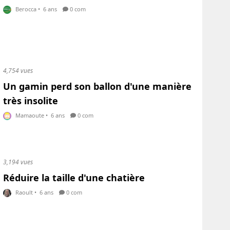
Berocca
•
6 ans
0 com
4,754 vues
Un gamin perd son ballon d'une manière
très insolite
Mamaoute
•
6 ans
0 com
3,194 vues
Réduire la taille d'une chatière
Raoult
•
6 ans
0 com