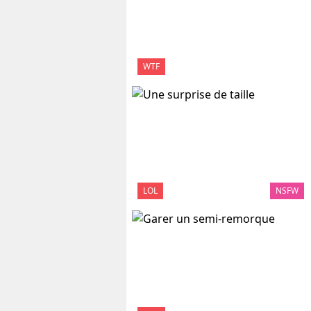
WTF
LOL
NSFW