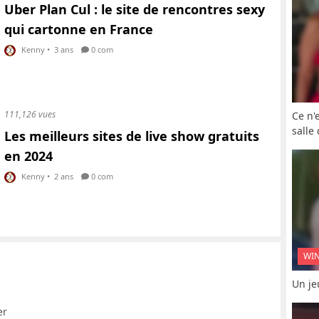
Uber Plan Cul : le site de rencontres sexy
qui cartonne en France
Kenny
•
3 ans
0 com
111,126 vues
Ce n'
salle
Les meilleurs sites de live show gratuits
en 2024
Kenny
•
2 ans
0 com
WI
Un je
er