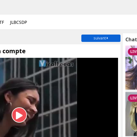
TF
JLBCSDP
suivant
Chat
ça compte