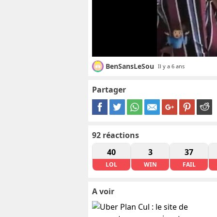
BenSansLeSou
Il y a 6 ans
Partager
92
réactions
40
3
37
LOL
WIN
FAIL
A voir