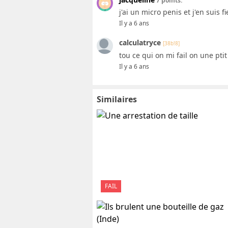
7 points.
j'ai un micro penis et j'en suis fi
Il y a 6 ans
calculatryce
[38b!8]
tou ce qui on mi fail on une ptit
Il y a 6 ans
Similaires
FAIL