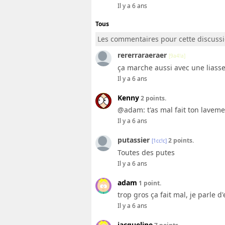
Il y a 6 ans
Tous
Les commentaires pour cette discuss
rererraraeraer
[9a4!a]
ça marche aussi avec une liasse
Il y a 6 ans
Kenny
2 points.
@adam: t'as mal fait ton laveme
Il y a 6 ans
putassier
2 points.
[1cc!c]
Toutes des putes
Il y a 6 ans
adam
1 point.
trop gros ça fait mal, je parle d
Il y a 6 ans
jacqueline