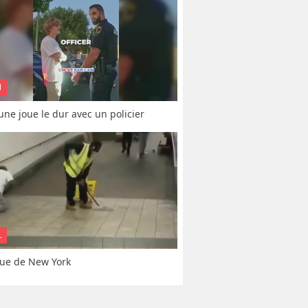
N
une joue le dur avec un policier
L
ue de New York