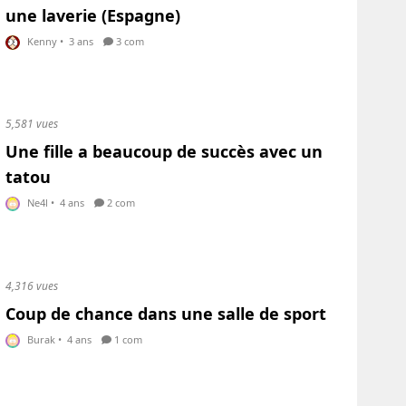
une laverie (Espagne)
Kenny
•
3 ans
3 com
5,581 vues
Une fille a beaucoup de succès avec un
tatou
Ne4l
•
4 ans
2 com
4,316 vues
Coup de chance dans une salle de sport
Burak
•
4 ans
1 com