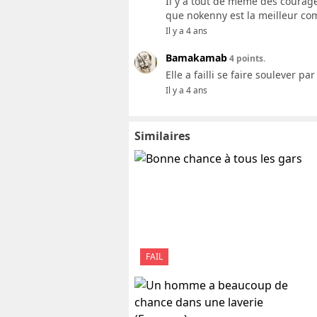
Il y a tout de même des courage
que nokenny est la meilleur co
Il y a 4 ans
Bamakamab
4 points.
Elle a failli se faire soulever p
Il y a 4 ans
Similaires
FAIL