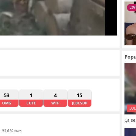
Popu
53
1
4
15
OMG
CUTE
WTF
JLBCSDP
LOL
Ça se
93,610 vues