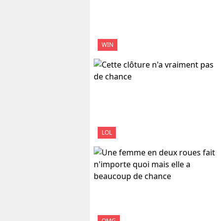
WIN
LOL
OMG