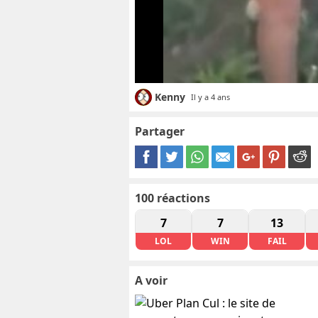
Kenny
Il y a 4 ans
Partager
100
réactions
7
7
13
LOL
WIN
FAIL
A voir