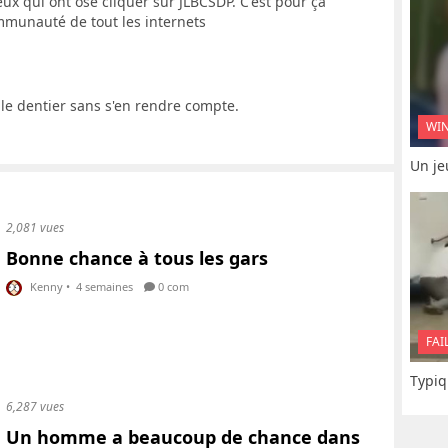
ux qui ont osé cliquer sur JLBCSDP. C'est pour ça
mmunauté de tout les internets
ar le dentier sans s'en rendre compte.
WI
Un je
2,081 vues
Bonne chance à tous les gars
Kenny
•
4 semaines
0 com
FAI
Typiq
6,287 vues
Un homme a beaucoup de chance dans