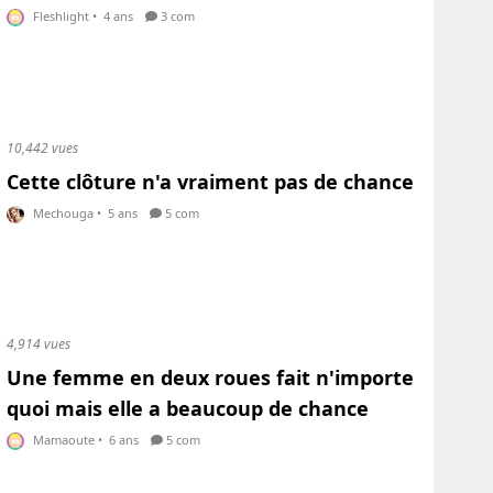
Fleshlight
•
4 ans
3 com
10,442 vues
Cette clôture n'a vraiment pas de chance
Mechouga
•
5 ans
5 com
4,914 vues
Une femme en deux roues fait n'importe
quoi mais elle a beaucoup de chance
Mamaoute
•
6 ans
5 com