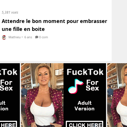
5,381 vues
Attendre le bon moment pour embrasser
une fille en boite
Mathieu
•
6 ans
0 com