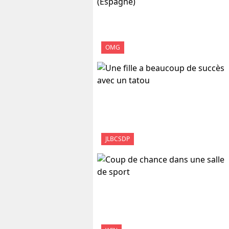
OMG
JLBCSDP