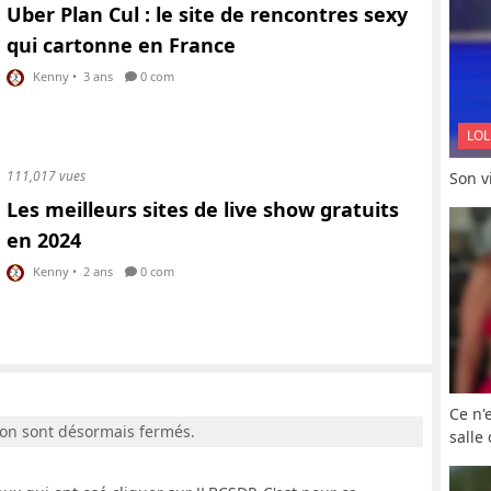
Uber Plan Cul : le site de rencontres sexy
qui cartonne en France
Kenny
•
3 ans
0 com
LOL
111,017 vues
Son vi
Les meilleurs sites de live show gratuits
en 2024
Kenny
•
2 ans
0 com
Ce n'
ion sont désormais fermés.
salle