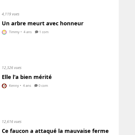
4,119 vues
Un arbre meurt avec honneur
Timmy
•
4 ans
1 com
12,326 vues
Elle l'a bien mérité
Kenny
•
4 ans
0 com
12,616 vues
Ce faucon a attaqué la mauvaise ferme