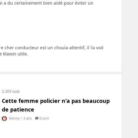
i a du certainement bien aidé pour éviter un
re cher conducteur est un chouïa attentif, il l'a voit
e klaxon utile.
5,305 vues
Cette femme policier n'a pas beaucoup
de patience
Kenny
•
2 ans
0 com