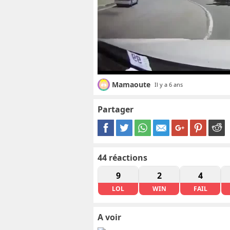
Mamaoute
Il y a 6 ans
Partager
44
réactions
9
2
4
LOL
WIN
FAIL
A voir