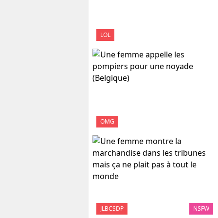
LOL
OMG
JLBCSDP
NSFW