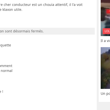
re cher conducteur est un chouïa attentif, il l'a voit
e klaxon utile.
ion sont désormais fermés.
LOL
Il a 
equette
 comment
 normal
e !
Un po