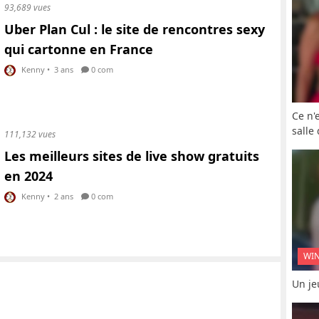
93,689 vues
Uber Plan Cul : le site de rencontres sexy
qui cartonne en France
Kenny
•
3 ans
0 com
Ce n'
salle
111,132 vues
Les meilleurs sites de live show gratuits
en 2024
Kenny
•
2 ans
0 com
WI
Un je