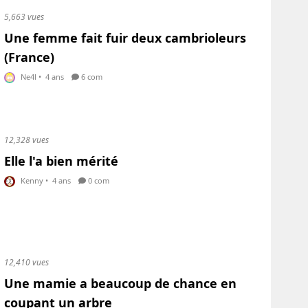
5,663 vues
Une femme fait fuir deux cambrioleurs
(France)
Ne4l
•
4 ans
6 com
12,328 vues
Elle l'a bien mérité
Kenny
•
4 ans
0 com
12,410 vues
Une mamie a beaucoup de chance en
coupant un arbre