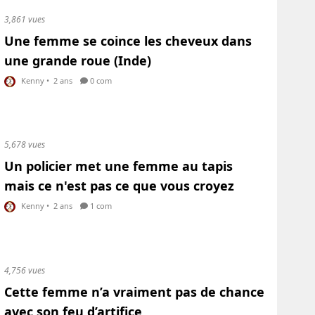
3,861 vues
Une femme se coince les cheveux dans
une grande roue (Inde)
Kenny
•
2 ans
0 com
5,678 vues
Un policier met une femme au tapis
mais ce n'est pas ce que vous croyez
Kenny
•
2 ans
1 com
4,756 vues
Cette femme n’a vraiment pas de chance
avec son feu d’artifice