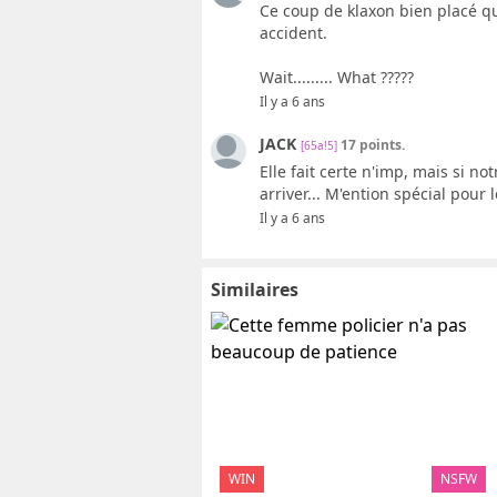
Ce coup de klaxon bien placé qu
accident.
Wait......... What ?????
Il y a 6 ans
JACK
17 points.
[65a!5]
Elle fait certe n'imp, mais si not
arriver... M'ention spécial pour l
Il y a 6 ans
Similaires
WIN
NSFW