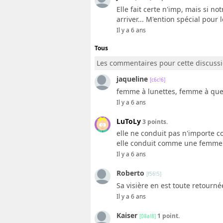
Elle fait certe n'imp, mais si not
arriver... M'ention spécial pour l
Il y a 6 ans
Tous
Les commentaires pour cette discuss
jaqueline
[c6c!6]
femme à lunettes, femme à qu
Il y a 6 ans
LuToLy
3 points.
elle ne conduit pas n'importe
elle conduit comme une femme
Il y a 6 ans
Roberto
[f56!5]
Sa visière en est toute retourné
Il y a 6 ans
Kaiser
1 point.
[08a!8]