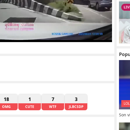
Popu
18
1
7
3
LOL
OMG
CUTE
WTF
JLBCSDP
Son vi