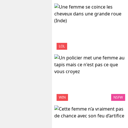
LOL
WIN
NSFW