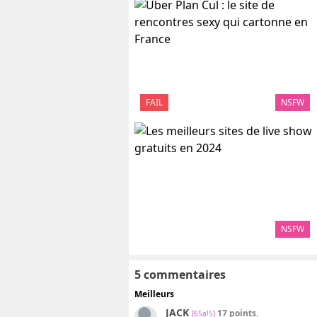
FAIL
NSFW
NSFW
5 commentaires
Meilleurs
JACK
17 points.
[65a!5]