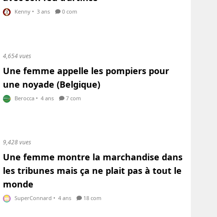
Kenny
•
3 ans
0 com
4,654 vues
Une femme appelle les pompiers pour
une noyade (Belgique)
Berocca
•
4 ans
7 com
9,428 vues
Une femme montre la marchandise dans
les tribunes mais ça ne plait pas à tout le
monde
SuperConnard
•
4 ans
18 com