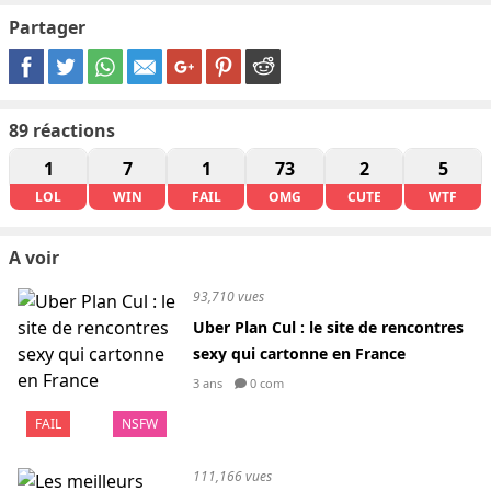
Partager
89
réactions
1
7
1
73
2
5
LOL
WIN
FAIL
OMG
CUTE
WTF
A voir
93,710 vues
Uber Plan Cul : le site de rencontres
sexy qui cartonne en France
3 ans
0 com
FAIL
NSFW
111,166 vues