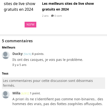
Les meilleurs sites de live show
gratuits en 2024
2 ans
0 com
NSFW
5 commentaires
Meilleurs
Ducky
8 points.
[5bc!b]
Ils ont des casques, je vois pas le problème.
Il y a 5 ans
Tous
Les commentaires pour cette discussion sont désormais
fermés.
Milla
1 point.
[b28!2]
A priori ils ne s'identifient pas comme non-binaires.. des
hommes des vrais, pas des fiottes zoophiles offusquées.