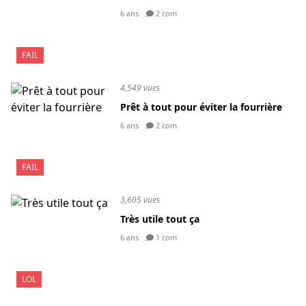
6 ans
2 com
FAIL
4,549 vues
Prêt à tout pour éviter la fourrière
6 ans
2 com
FAIL
3,605 vues
Très utile tout ça
6 ans
1 com
LOL