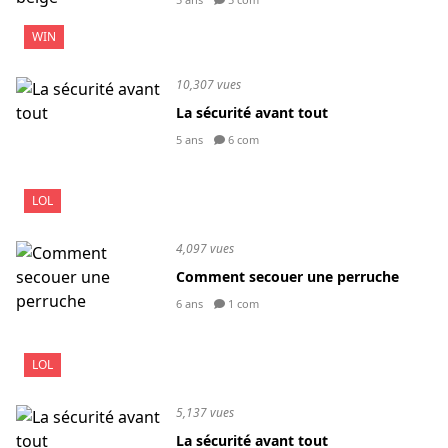
WIN
10,307 vues
La sécurité avant tout
5 ans
6 com
LOL
4,097 vues
Comment secouer une perruche
6 ans
1 com
LOL
5,137 vues
La sécurité avant tout