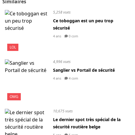
Similaires
5,258 vues
Ce toboggan est un peu trop
sécurisé
4 ans
0 com
LOL
4,996 vues
Sanglier vs Portail de sécurité
4 ans
4 com
OMG
10,675 vues
Le dernier spot très spécial de la
sécurité routière belge
5 ans
5 com