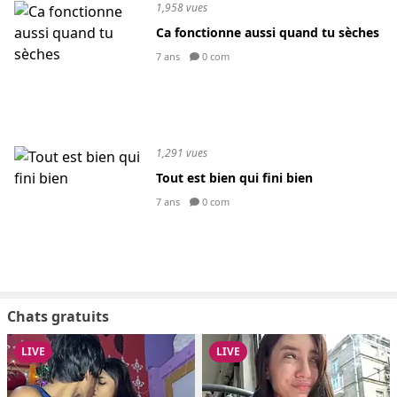
1,958 vues
Ca fonctionne aussi quand tu sèches
7 ans
0 com
1,291 vues
Tout est bien qui fini bien
7 ans
0 com
Chats gratuits