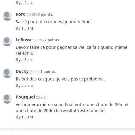
Il y a 5 ans
Roro
3 points.
[098!9]
Sacré paire de corones quand même
Il y a 5 ans
LeRusse
2 points.
[7e7!e]
Devoir faire ça pour gagner sa vie, ça fait quand même
réfléchir.
Il y a 5 ans
Ducky
8 points.
[5bc!b]
Ils ont des casques, je vois pas le problème.
Il y a 5 ans
Pourquoi
[26e!6]
Vertigineux même si au final entre une chute de 20m et
une chute de 200m le résultat reste funeste.
Il y a 5 ans