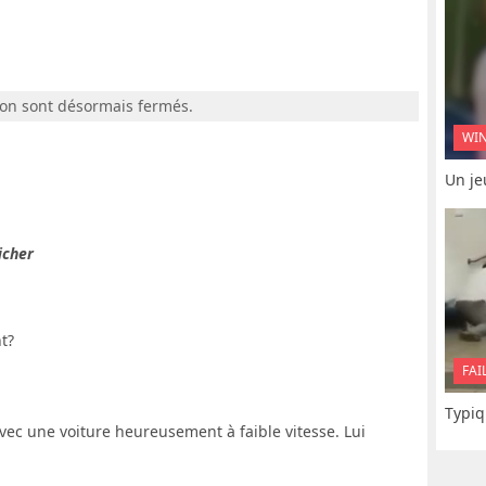
ion sont désormais fermés.
WI
Un je
icher
t?
FAI
Typiq
avec une voiture heureusement à faible vitesse. Lui