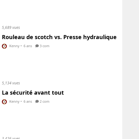
5,689 vues
Rouleau de scotch vs. Presse hydraulique
Kenny
•
6 ans
3 com
5,134 vues
La sécurité avant tout
Kenny
•
6 ans
2 com
3,426 vues