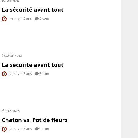
9,138 vues
La sécurité avant tout
Kenny
•
5 ans
5 com
10,302 vues
La sécurité avant tout
Kenny
•
5 ans
6 com
4,152 vues
Chaton vs. Pot de fleurs
Kenny
•
5 ans
0 com