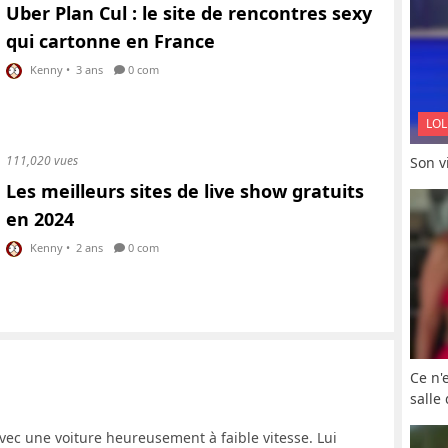
Uber Plan Cul : le site de rencontres sexy
qui cartonne en France
Kenny
•
3 ans
0 com
LOL
111,020 vues
Son vi
Les meilleurs sites de live show gratuits
en 2024
Kenny
•
2 ans
0 com
Ce n'
salle
avec une voiture heureusement à faible vitesse. Lui