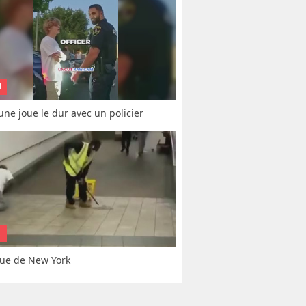
N
une joue le dur avec un policier
L
ue de New York