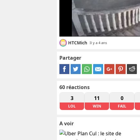
HTCMich
Il y a 4 ans
Partager
60
réactions
3
11
0
LOL
WIN
FAIL
A voir