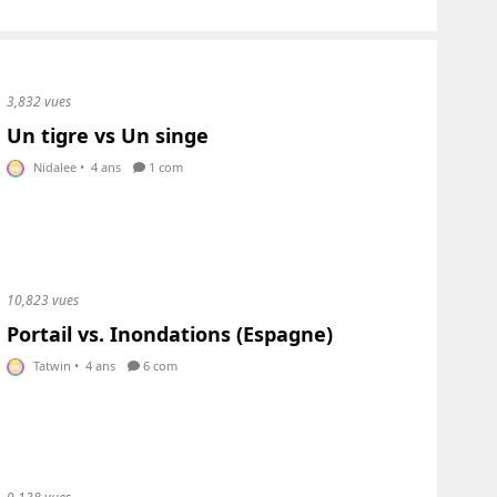
3,832 vues
Un tigre vs Un singe
Nidalee
•
4 ans
1 com
10,823 vues
Portail vs. Inondations (Espagne)
Tatwin
•
4 ans
6 com