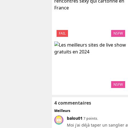
FAIL
NSFW
NSFW
4 commentaires
Meilleurs
balou01
7 points.
Moi j'ai déjà taper un sanglier 