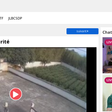
TF
JLBCSDP
suivant
Chat
rité