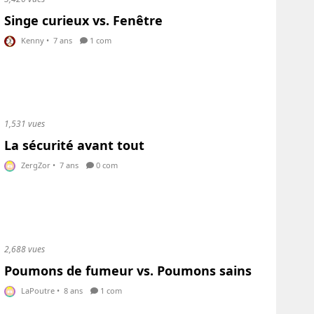
Singe curieux vs. Fenêtre
Kenny
•
7 ans
1 com
1,531 vues
La sécurité avant tout
ZergZor
•
7 ans
0 com
2,688 vues
Poumons de fumeur vs. Poumons sains
LaPoutre
•
8 ans
1 com