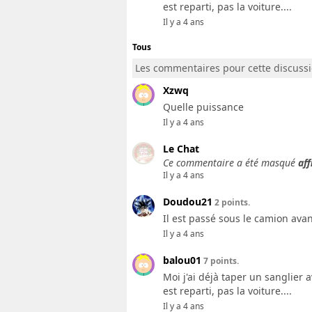
est reparti, pas la voiture....
Il y a 4 ans
Tous
Les commentaires pour cette discuss
Xzwq
Quelle puissance
Il y a 4 ans
Le Chat
Ce commentaire a été masqué
aff
Il y a 4 ans
Doudou21
2 points.
Il est passé sous le camion avan
Il y a 4 ans
balou01
7 points.
Moi j'ai déjà taper un sanglier 
est reparti, pas la voiture....
Il y a 4 ans