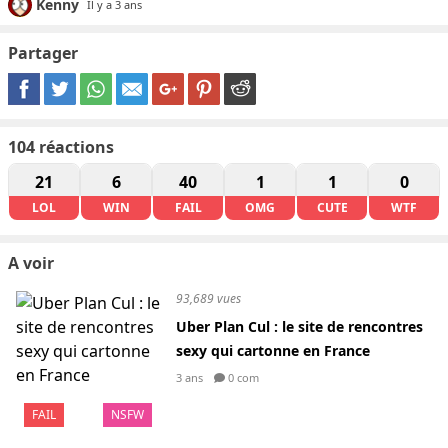
Kenny
Il y a 3 ans
Partager
104
réactions
21
6
40
1
1
0
LOL
WIN
FAIL
OMG
CUTE
WTF
A voir
93,689 vues
Uber Plan Cul : le site de rencontres
sexy qui cartonne en France
3 ans
0 com
FAIL
NSFW