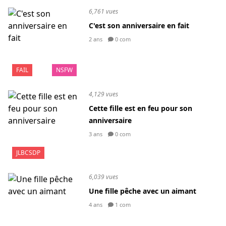
6,761 vues
C'est son anniversaire en fait
2 ans
0 com
FAIL
NSFW
4,129 vues
Cette fille est en feu pour son
anniversaire
3 ans
0 com
JLBCSDP
6,039 vues
Une fille pêche avec un aimant
4 ans
1 com