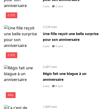
5 ans
2 com
CUTE
5,238 vues
Une fille reçoit une belle surprise
pour son anniversaire
6 ans
5 com
CUTE
3,487 vues
Régis fait une blague à un
anniversaire
6 ans
0 com
FAIL
1,800 vues