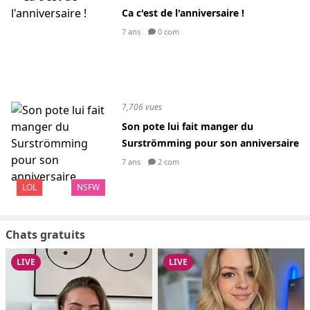
Ca c'est de l'anniversaire !
7 ans
0 com
7,706 vues
Son pote lui fait manger du
Surströmming pour son anniversaire
7 ans
2 com
LOL
NSFW
Chats gratuits