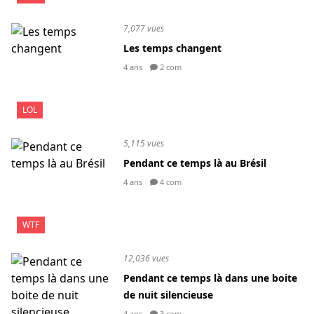
7,077 vues
Les temps changent
4 ans
2 com
LOL
5,115 vues
Pendant ce temps là au Brésil
4 ans
4 com
WTF
12,036 vues
Pendant ce temps là dans une boite
de nuit silencieuse
4 ans
3 com