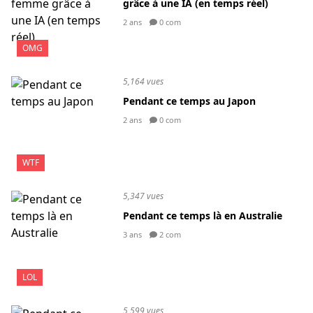
grâce à une IA (en temps réel)
2 ans
0 com
OMG
5,164 vues
Pendant ce temps au Japon
2 ans
0 com
WTF
5,347 vues
Pendant ce temps là en Australie
3 ans
2 com
LOL
5,599 vues