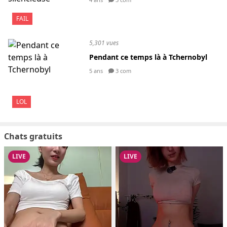
FAIL
5,301 vues
Pendant ce temps là à Tchernobyl
5 ans
3 com
LOL
Chats gratuits