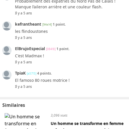
Probablement des expatriés du Nord Pas de Calais !
Manque l’aileron arrière et une couleur flash.
Il y a 5 ans
kefrantheant
1 point.
[94e!4]
les flindoustones
Il y a 5 ans
ElBrujoEspecial
1 point.
[084!8]
C'est Madmax !
Il y a 5 ans
TpiaK
4 points.
[a57!5]
El famoso 80 roues motrice !
Il y a 5 ans
Similaires
3,096 vues
Un homme se transforme en femme