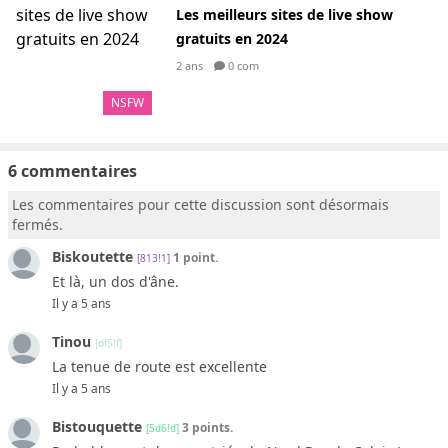
Les meilleurs sites de live show
gratuits en 2024
2 ans
0 com
NSFW
6 commentaires
Les commentaires pour cette discussion sont désormais
fermés.
Biskoutette
1 point.
[813!1]
Et là, un dos d'âne.
Il y a 5 ans
Tinou
[df5!f]
La tenue de route est excellente
Il y a 5 ans
Bistouquette
3 points.
[5d6!d]