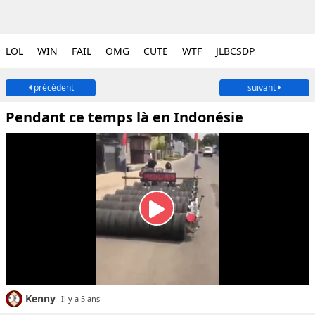
LOL
WIN
FAIL
OMG
CUTE
WTF
JLBCSDP
précédent
suivant
Pendant ce temps là en Indonésie
Kenny
Il y a 5 ans