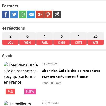
Partager
44
réactions
8
6
4
0
1
25
LOL
WIN
FAIL
OMG
CUTE
WTF
A voir
93,710 vues
Uber Plan Cul : le site de rencontres
sexy qui cartonne en France
3 ans
0 com
FAIL
NSFW
111,167 vues