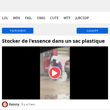
LOL
WIN
FAIL
OMG
CUTE
WTF
JLBCSDP
précédent
suivant
Stocker de l'essence dans un sac plastique
Kenny
Il y a 5 ans