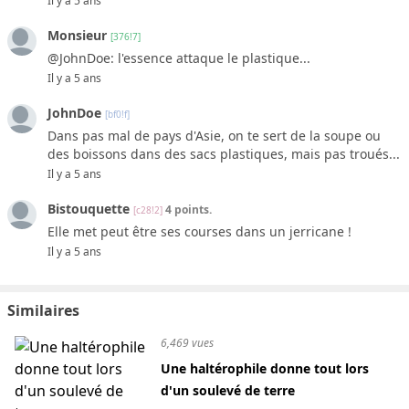
Il y a 5 ans
Monsieur
[376!7]
@JohnDoe: l'essence attaque le plastique...
Il y a 5 ans
JohnDoe
[bf0!f]
Dans pas mal de pays d'Asie, on te sert de la soupe ou
des boissons dans des sacs plastiques, mais pas troués...
Il y a 5 ans
Bistouquette
4 points.
[c28!2]
Elle met peut être ses courses dans un jerricane !
Il y a 5 ans
Similaires
6,469 vues
Une haltérophile donne tout lors
d'un soulevé de terre