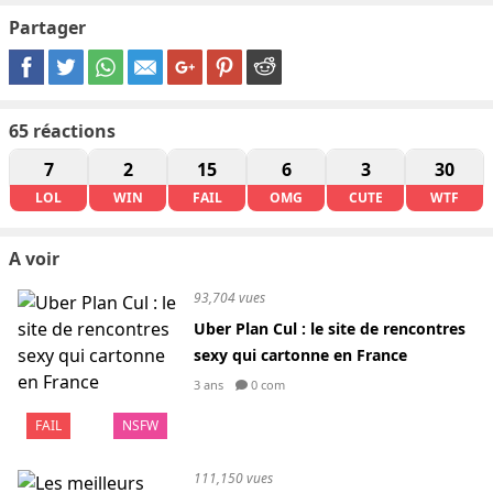
Partager
65
réactions
7
2
15
6
3
30
LOL
WIN
FAIL
OMG
CUTE
WTF
A voir
93,704 vues
Uber Plan Cul : le site de rencontres
sexy qui cartonne en France
3 ans
0 com
FAIL
NSFW
111,150 vues