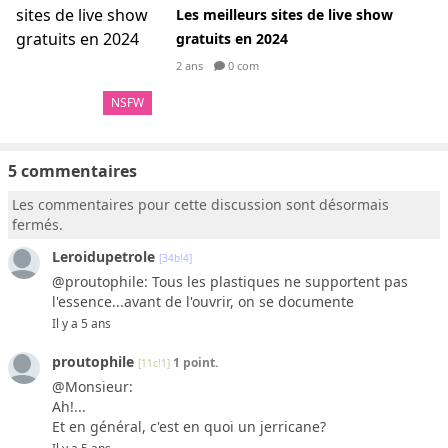
Les meilleurs sites de live show
gratuits en 2024
2 ans
0 com
NSFW
5 commentaires
Les commentaires pour cette discussion sont désormais
fermés.
Leroidupetrole
[34b!4]
@proutophile: Tous les plastiques ne supportent pas
l'essence...avant de l'ouvrir, on se documente
Il y a 5 ans
proutophile
1 point.
[11c!1]
@Monsieur:
Ah!...
Et en général, c'est en quoi un jerricane?