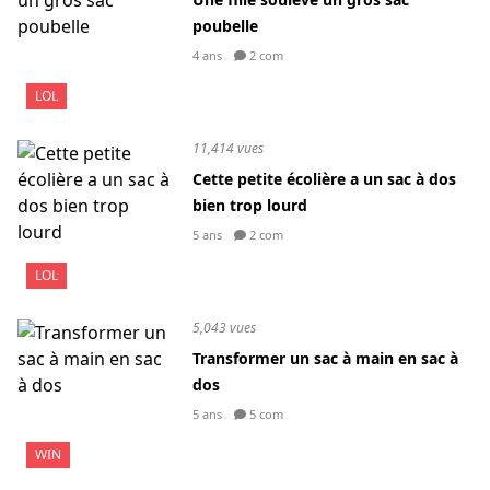
poubelle
4 ans
2 com
LOL
11,414 vues
Cette petite écolière a un sac à dos
bien trop lourd
5 ans
2 com
LOL
5,043 vues
Transformer un sac à main en sac à
dos
5 ans
5 com
WIN