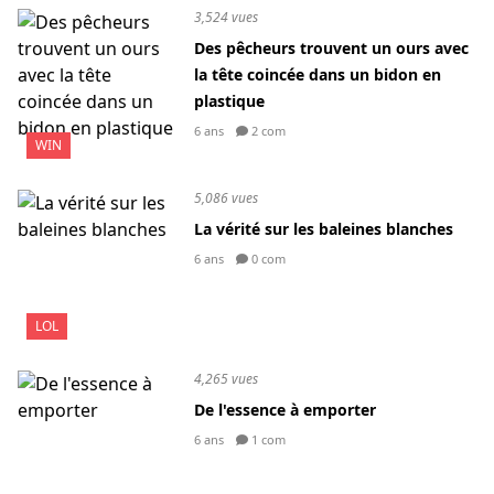
3,524 vues
Des pêcheurs trouvent un ours avec
la tête coincée dans un bidon en
plastique
6 ans
2 com
WIN
5,086 vues
La vérité sur les baleines blanches
6 ans
0 com
LOL
4,265 vues
De l'essence à emporter
6 ans
1 com