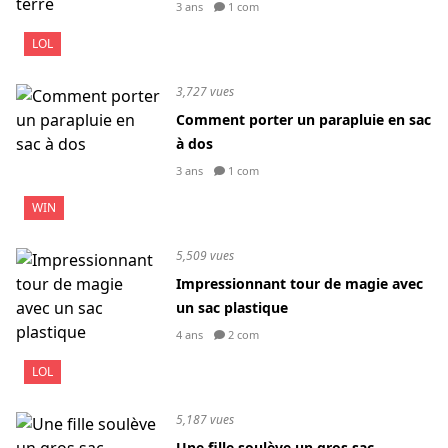
3 ans
1 com
LOL
3,727 vues
Comment porter un parapluie en sac
à dos
3 ans
1 com
WIN
5,509 vues
Impressionnant tour de magie avec
un sac plastique
4 ans
2 com
LOL
5,187 vues
Une fille soulève un gros sac