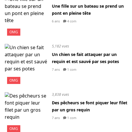
Une fille sur un bateau se prend un
pont en pleine tête
6 ans
4 com
OMG
5,182 vues
Un chien se fait attaquer par un
requin et est sauvé par ses potes
7 ans
1 com
OMG
3,838 vues
Des pêcheurs se font piquer leur filet
par un gros requin
7 ans
1 com
OMG