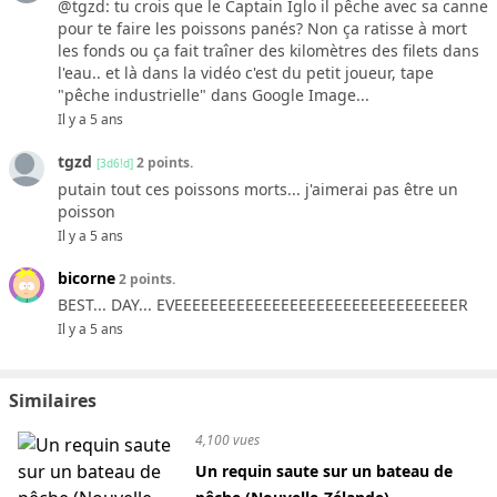
@tgzd: tu crois que le Captain Iglo il pêche avec sa canne
pour te faire les poissons panés? Non ça ratisse à mort
les fonds ou ça fait traîner des kilomètres des filets dans
l'eau.. et là dans la vidéo c'est du petit joueur, tape
"pêche industrielle" dans Google Image...
Il y a 5 ans
tgzd
2 points.
[3d6!d]
putain tout ces poissons morts... j'aimerai pas être un
poisson
Il y a 5 ans
bicorne
2 points.
BEST... DAY... EVEEEEEEEEEEEEEEEEEEEEEEEEEEEEEEEER
Il y a 5 ans
Similaires
4,100 vues
Un requin saute sur un bateau de