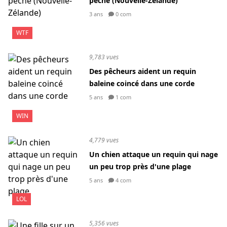
pêche (Nouvelle-Zélande)
3 ans
0 com
WTF
9,783 vues
Des pêcheurs aident un requin
baleine coincé dans une corde
5 ans
1 com
WIN
4,779 vues
Un chien attaque un requin qui nage
un peu trop près d'une plage
5 ans
4 com
LOL
5,356 vues