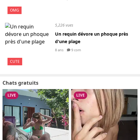
OMG
5,226 vues
Un requin dévore un phoque près
d'une plage
8 ans
9 com
CUTE
Chats gratuits