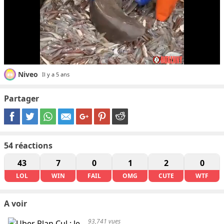
Niveo
Il y a 5 ans
Partager
54
réactions
43
7
0
1
2
0
LOL
WIN
FAIL
OMG
CUTE
WTF
A voir
93,741 vues