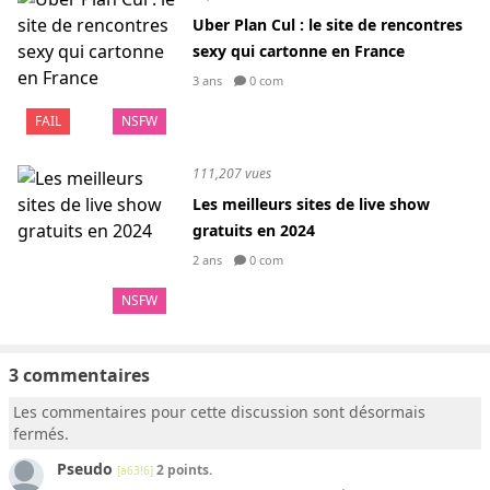
Uber Plan Cul : le site de rencontres
sexy qui cartonne en France
3 ans
0 com
FAIL
NSFW
111,207 vues
Les meilleurs sites de live show
gratuits en 2024
2 ans
0 com
NSFW
3 commentaires
Les commentaires pour cette discussion sont désormais
fermés.
Pseudo
2 points.
[a63!6]