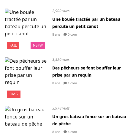
2,900 vues
Une bouée tractée par un bateau
percute un petit canot
8 ans
0 com
FAIL
NSFW
3,520 vues
Des pêcheurs se font bouffer leur
prise par un requin
8 ans
1 com
OMG
3,978 vues
Un gros bateau fonce sur un bateau
de pêche
8 ans
4 com