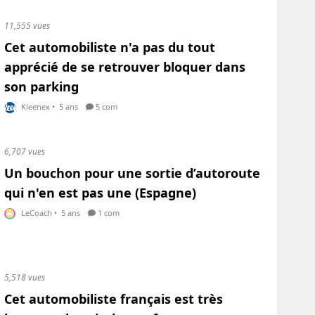
11,555 vues
Cet automobiliste n'a pas du tout
apprécié de se retrouver bloquer dans
son parking
Kleenex
•
5 ans
5 com
6,707 vues
Un bouchon pour une sortie d’autoroute
qui n'en est pas une (Espagne)
LeCoach
•
5 ans
1 com
5,518 vues
Cet automobiliste français est très