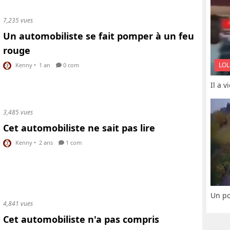
7,235 vues
Un automobiliste se fait pomper à un feu
rouge
LOL
Kenny
•
1 an
0 com
Il a 
3,485 vues
Cet automobiliste ne sait pas lire
Kenny
•
2 ans
1 com
Un po
4,841 vues
Cet automobiliste n'a pas compris