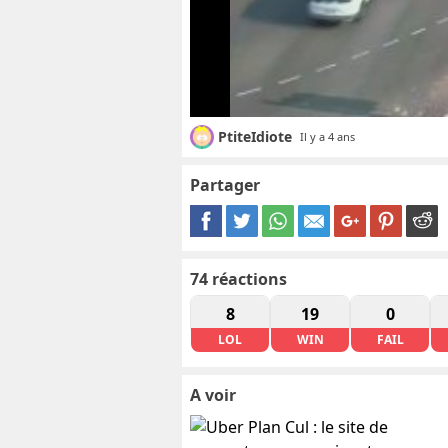
PtiteIdiote
Il y a 4 ans
Partager
74
réactions
8
19
0
LOL
WIN
FAIL
A voir