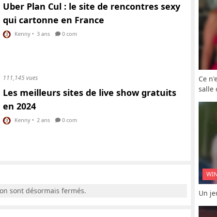
Uber Plan Cul : le site de rencontres sexy
qui cartonne en France
Kenny
•
3 ans
0 com
111,145 vues
Ce n'
salle
Les meilleurs sites de live show gratuits
en 2024
Kenny
•
2 ans
0 com
WI
ion sont désormais fermés.
Un je