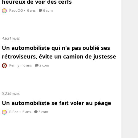
heureux de voir des cerfs
PaooOO
•
6 ans
6 com
4,631 vues
Un automobiliste qui n'a pas oublié ses
rétroviseurs, évite un camion de justesse
Kenny
•
6 ans
2 com
5,236 vues
Un automobiliste se fait voler au péage
PiPeo
•
6 ans
3 com