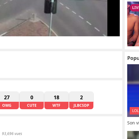
Popu
27
0
18
2
OMG
CUTE
WTF
JLBCSDP
LOL
Son vi
93,696 vues