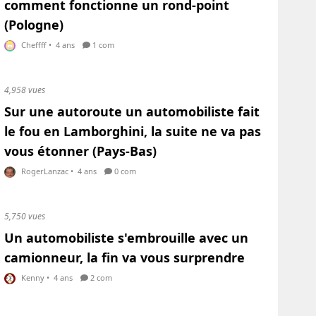
comment fonctionne un rond-point
(Pologne)
Cheffff
•
4 ans
1 com
4,958 vues
Sur une autoroute un automobiliste fait
le fou en Lamborghini, la suite ne va pas
vous étonner (Pays-Bas)
RogerLanzac
•
4 ans
0 com
5,750 vues
Un automobiliste s'embrouille avec un
camionneur, la fin va vous surprendre
Kenny
•
4 ans
2 com