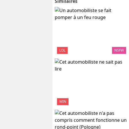
Similaires
LOL
NSFW
WIN