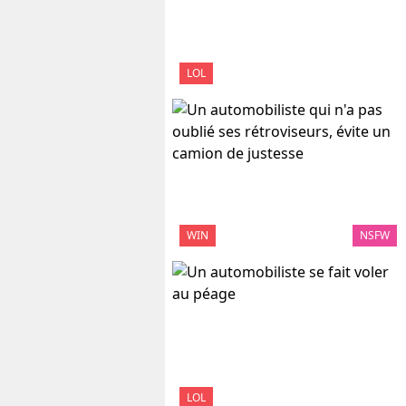
LOL
WIN
NSFW
LOL