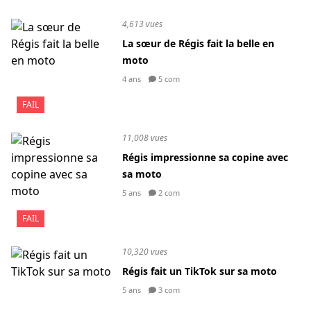
4,613 vues
La sœur de Régis fait la belle en
moto
4 ans
5 com
FAIL
11,008 vues
Régis impressionne sa copine avec
sa moto
5 ans
2 com
FAIL
10,320 vues
Régis fait un TikTok sur sa moto
5 ans
3 com