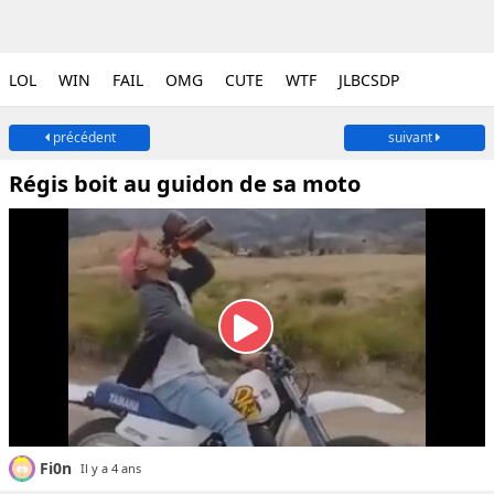
LOL
WIN
FAIL
OMG
CUTE
WTF
JLBCSDP
précédent
suivant
Régis boit au guidon de sa moto
Fi0n
Il y a 4 ans