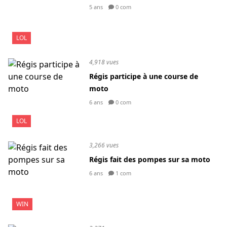
5 ans
0 com
LOL
4,918 vues
Régis participe à une course de
moto
6 ans
0 com
LOL
3,266 vues
Régis fait des pompes sur sa moto
6 ans
1 com
WIN