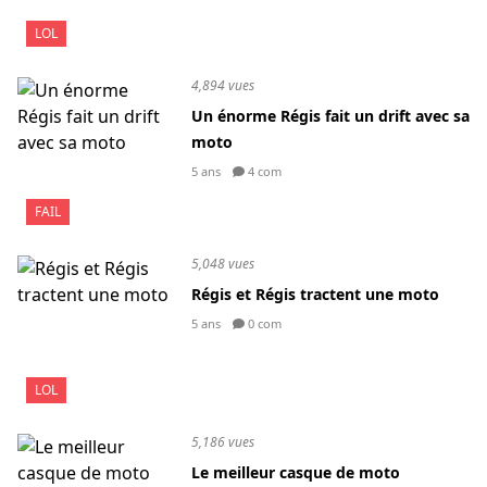
LOL
4,894 vues
Un énorme Régis fait un drift avec sa
moto
5 ans
4 com
FAIL
5,048 vues
Régis et Régis tractent une moto
5 ans
0 com
LOL
5,186 vues
Le meilleur casque de moto