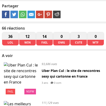
Partager
66
réactions
36
12
14
0
3
0
LOL
WIN
FAIL
OMG
CUTE
WTF
A voir
93,686 vues
Uber Plan Cul : le site de rencontres
sexy qui cartonne en France
3 ans
0 com
FAIL
NSFW
111,129 vues