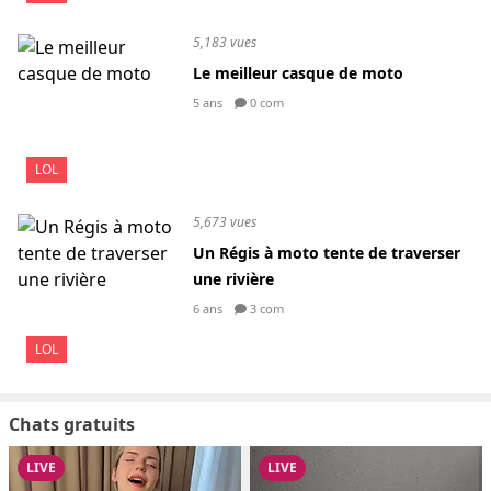
5,183 vues
Le meilleur casque de moto
5 ans
0 com
LOL
5,673 vues
Un Régis à moto tente de traverser
une rivière
6 ans
3 com
LOL
Chats gratuits