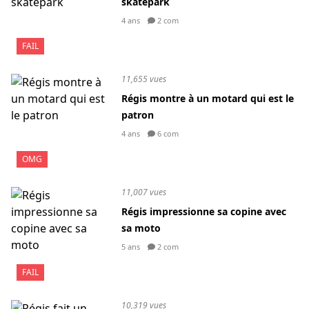
skatepark
4 ans
2 com
FAIL
11,655 vues
Régis montre à un motard qui est le
patron
4 ans
6 com
OMG
11,007 vues
Régis impressionne sa copine avec
sa moto
5 ans
2 com
FAIL
10,319 vues