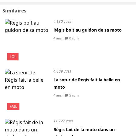
Similaires
4,130 vues
Régis boit au guidon de sa moto
4 ans
0 com
LOL
4,609 vues
La sœur de Régis fait la belle en
moto
4 ans
5 com
FAIL
11,727 vues
Régis fait de la moto dans un