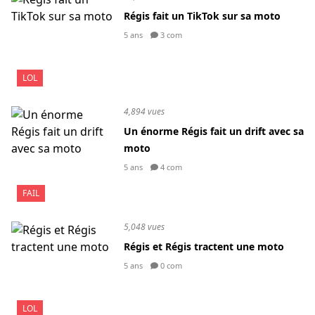
Régis fait un TikTok sur sa moto
5 ans
3 com
LOL
4,894 vues
Un énorme Régis fait un drift avec sa
moto
5 ans
4 com
FAIL
5,048 vues
Régis et Régis tractent une moto
5 ans
0 com
LOL