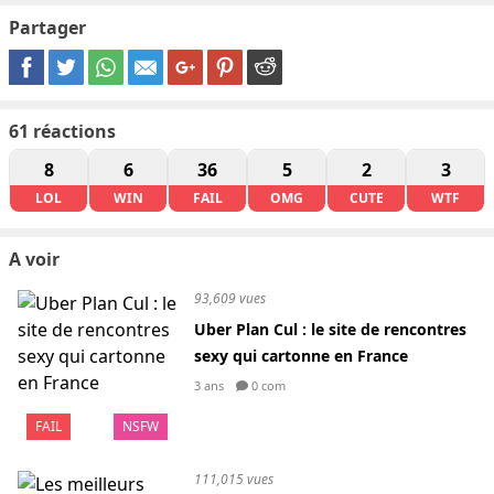
Partager
61
réactions
8
6
36
5
2
3
LOL
WIN
FAIL
OMG
CUTE
WTF
A voir
93,609 vues
Uber Plan Cul : le site de rencontres
sexy qui cartonne en France
3 ans
0 com
FAIL
NSFW
111,015 vues