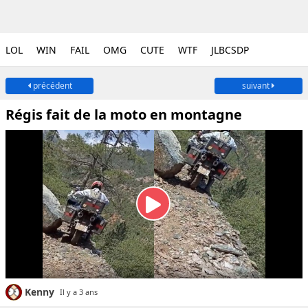
LOL
WIN
FAIL
OMG
CUTE
WTF
JLBCSDP
précédent
suivant
Régis fait de la moto en montagne
Kenny
Il y a 3 ans