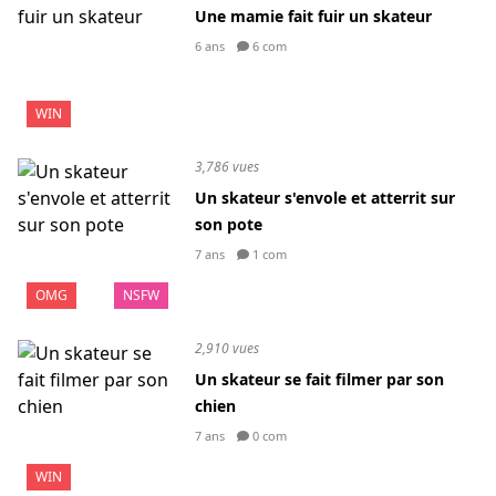
Une mamie fait fuir un skateur
6 ans
6 com
WIN
3,786 vues
Un skateur s'envole et atterrit sur
son pote
7 ans
1 com
OMG
NSFW
2,910 vues
Un skateur se fait filmer par son
chien
7 ans
0 com
WIN