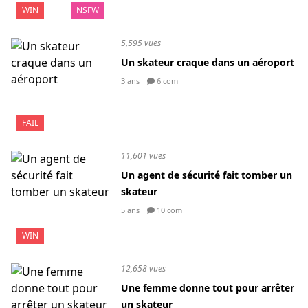
WIN
NSFW
5,595 vues
Un skateur craque dans un aéroport
3 ans
6 com
FAIL
11,601 vues
Un agent de sécurité fait tomber un
skateur
5 ans
10 com
WIN
12,658 vues
Une femme donne tout pour arrêter
un skateur