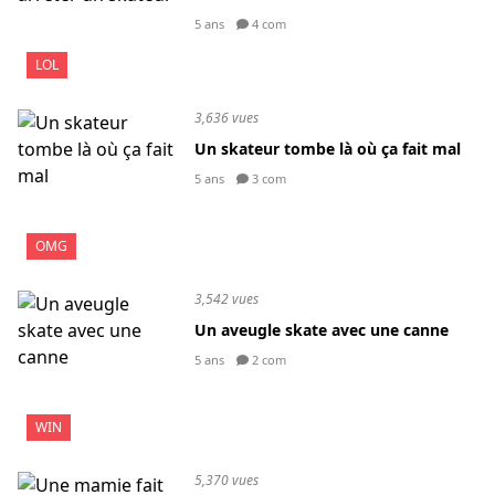
5 ans
4 com
LOL
3,636 vues
Un skateur tombe là où ça fait mal
5 ans
3 com
OMG
3,542 vues
Un aveugle skate avec une canne
5 ans
2 com
WIN
5,370 vues