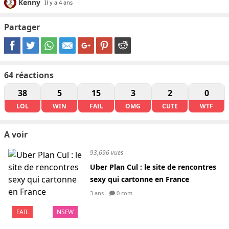
Kenny
Il y a 4 ans
Partager
64
réactions
38
5
15
3
2
0
LOL
WIN
FAIL
OMG
CUTE
WTF
A voir
93,696 vues
Uber Plan Cul : le site de rencontres
sexy qui cartonne en France
3 ans
0 com
FAIL
NSFW