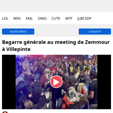
LOL
WIN
FAIL
OMG
CUTE
WTF
JLBCSDP
précédent
suivant
Bagarre générale au meeting de Zemmour
à Villepinte