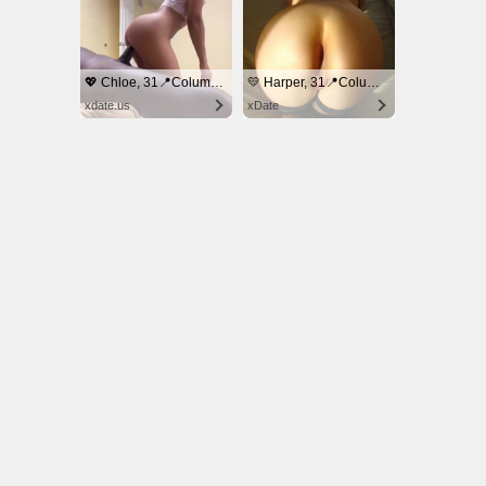
© NoKenny.com 2006/2026
Conditions d'utilisation
•
A propos
•
Contact