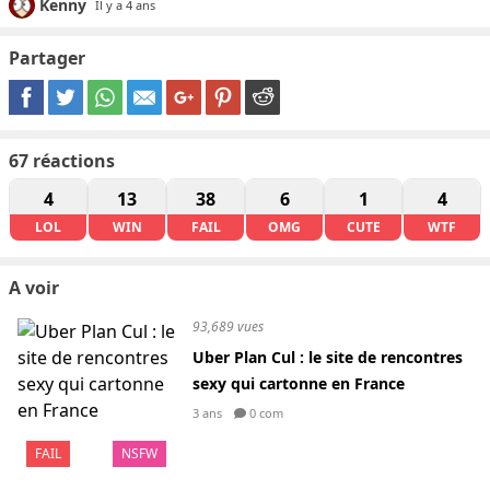
Kenny
Il y a 4 ans
Partager
67
réactions
4
13
38
6
1
4
LOL
WIN
FAIL
OMG
CUTE
WTF
A voir
93,689 vues
Uber Plan Cul : le site de rencontres
sexy qui cartonne en France
3 ans
0 com
FAIL
NSFW