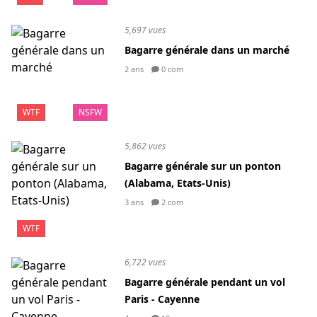
5,697 vues
Bagarre générale dans un marché
2 ans
0 com
WTF
NSFW
5,862 vues
Bagarre générale sur un ponton
(Alabama, Etats-Unis)
3 ans
2 com
WTF
6,722 vues
Bagarre générale pendant un vol
Paris - Cayenne