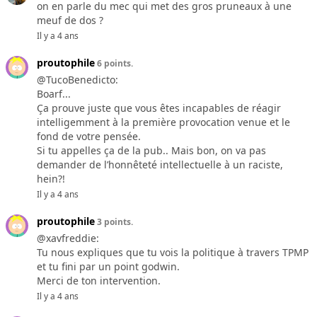
on en parle du mec qui met des gros pruneaux à une
meuf de dos ?
Il y a 4 ans
proutophile
6 points.
@TucoBenedicto:
Boarf...
Ça prouve juste que vous êtes incapables de réagir
intelligemment à la première provocation venue et le
fond de votre pensée.
Si tu appelles ça de la pub.. Mais bon, on va pas
demander de l’honnêteté intellectuelle à un raciste,
hein?!
Il y a 4 ans
proutophile
3 points.
@xavfreddie:
Tu nous expliques que tu vois la politique à travers TPMP
et tu fini par un point godwin.
Merci de ton intervention.
Il y a 4 ans