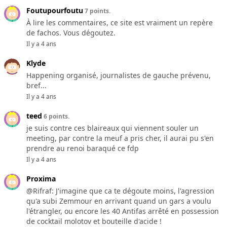
Foutupourfoutu
7 points.
À lire les commentaires, ce site est vraiment un repère
de fachos. Vous dégoutez.
Il y a 4 ans
Klyde
Happening organisé, journalistes de gauche prévenu,
bref...
Il y a 4 ans
teed
6 points.
je suis contre ces blaireaux qui viennent souler un
meeting, par contre la meuf a pris cher, il aurai pu s'en
prendre au renoi baraqué ce fdp
Il y a 4 ans
Proxima
@Rifraf: J'imagine que ca te dégoute moins, l'agression
qu'a subi Zemmour en arrivant quand un gars a voulu
l'étrangler, ou encore les 40 Antifas arrêté en possession
de cocktail molotov et bouteille d'acide !