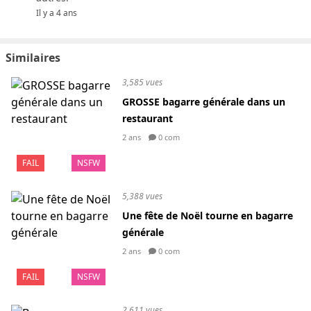
Il y a 4 ans
Similaires
3,585 vues
GROSSE bagarre générale dans un
restaurant
2 ans
0 com
FAIL
NSFW
5,388 vues
Une fête de Noël tourne en bagarre
générale
2 ans
0 com
FAIL
NSFW
2,611 vues