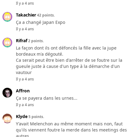
Il y a 4 ans
Takachier
42 points.
Ça a changé Japan Expo
Il y a 4 ans
Rifraf
2 points.
La façon dont ils ont défoncés la fille avec la jupe
bordeaux m'a dégouté.
Ca serait peut être bien d'arrêter de se foutre sur la
gueule juste à cause d'un type à la démarche d'un
vautour
Il y a 4 ans
Affron
Ça se payera dans les urnes...
Il y a 4 ans
Klyde
5 points.
Y'avait Melenchon au même moment mais non, faut
qu'ils viennent foutre la merde dans les meetings des
autres.