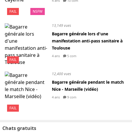
4 ans
10 com
FAIL
NSFW
13,149 vues
Bagarre générale lors d'une
manifestation anti-pass sanitaire à
Toulouse
4 ans
5 com
FAIL
12,400 vues
Bagarre générale pendant le match
Nice - Marseille (vidéo)
4 ans
9 com
FAIL
Chats gratuits