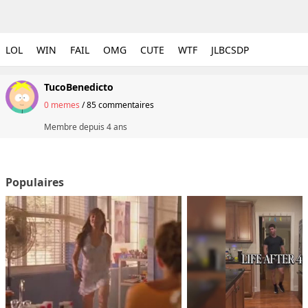
LOL
WIN
FAIL
OMG
CUTE
WTF
JLBCSDP
TucoBenedicto
0 memes
/
85 commentaires
Membre depuis
4 ans
Populaires