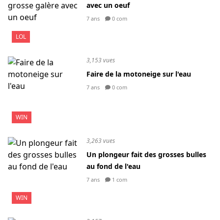
avec un oeuf
7 ans
0 com
LOL
3,153 vues
Faire de la motoneige sur l'eau
7 ans
0 com
WIN
3,263 vues
Un plongeur fait des grosses bulles
au fond de l'eau
7 ans
1 com
WIN