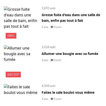
5,870 vues
Grosse fuite d'eau dans une salle de
bain, enfin pas tout à fait
2 ans
0 com
OMG
3,524 vues
Allumer une bougie avec sa fumée
3 ans
0 com
JLBCSDP
4,308 vues
Faites le sale boulot vous même
3 ans
5 com