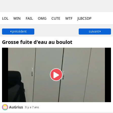
LOL
WIN
FAIL
OMG
CUTE
WTF
JLBCSDP
précédent
suivant
Grosse fuite d'eau au boulot
AuGrius
Il y a 7 ans