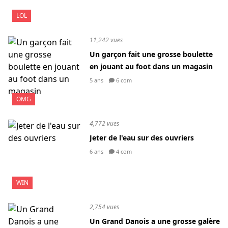
LOL
11,242 vues
Un garçon fait une grosse boulette
en jouant au foot dans un magasin
5 ans
6 com
OMG
4,772 vues
Jeter de l'eau sur des ouvriers
6 ans
4 com
WIN
2,754 vues
Un Grand Danois a une grosse galère