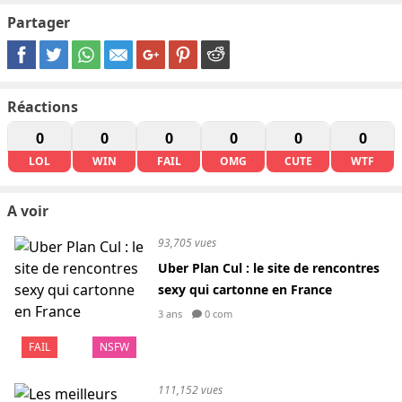
Partager
Réactions
0
0
0
0
0
0
LOL
WIN
FAIL
OMG
CUTE
WTF
A voir
93,705 vues
Uber Plan Cul : le site de rencontres
sexy qui cartonne en France
3 ans
0 com
FAIL
NSFW
111,152 vues