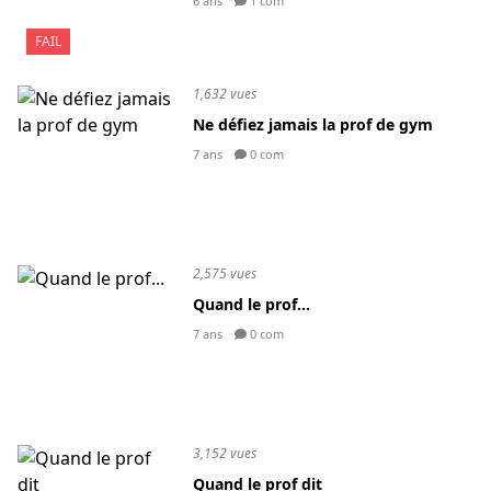
6 ans
1 com
FAIL
1,632 vues
Ne défiez jamais la prof de gym
7 ans
0 com
2,575 vues
Quand le prof...
7 ans
0 com
3,152 vues
Quand le prof dit