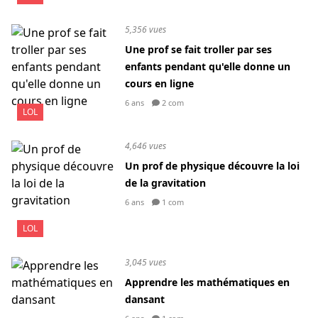
5,356 vues
Une prof se fait troller par ses
enfants pendant qu'elle donne un
cours en ligne
6 ans
2 com
LOL
4,646 vues
Un prof de physique découvre la loi
de la gravitation
6 ans
1 com
LOL
3,045 vues
Apprendre les mathématiques en
dansant