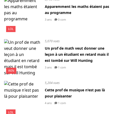
Apparemment les maths étaient pas
au programme
3 ans
0 com
LOL
5,070 vues
Un prof de math veut donner une
leçon à un étudiant en retard mais il
est tombé sur Will Hunting
3 ans
1 com
WIN
5,204 vues
Cette prof de musique n'est pas là
pour plaisanter
4 ans
1 com
LOL