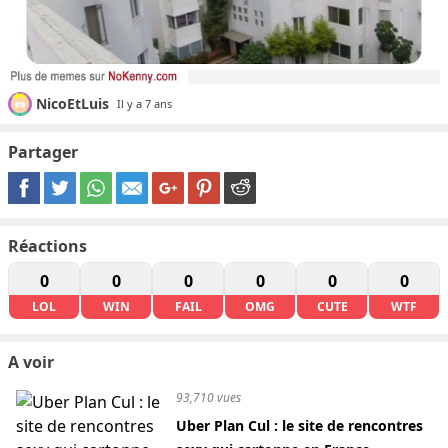
NicoEtLuis
Il y a 7 ans
Partager
Réactions
0
0
0
0
0
0
LOL
WIN
FAIL
OMG
CUTE
WTF
A voir
93,710 vues
Uber Plan Cul : le site de rencontres