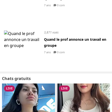
7 ans
0 com
3,871 vues
Quand le prof annonce un travail en
groupe
7 ans
0 com
Chats gratuits