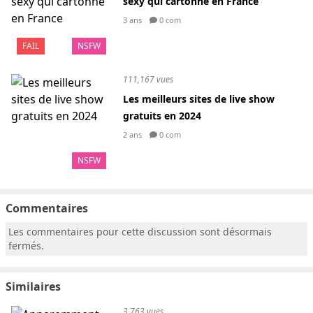
sexy qui cartonne en France
3 ans
0 com
FAIL
NSFW
111,167 vues
Les meilleurs sites de live show
gratuits en 2024
2 ans
0 com
NSFW
Commentaires
Les commentaires pour cette discussion sont désormais
fermés.
Similaires
3,763 vues