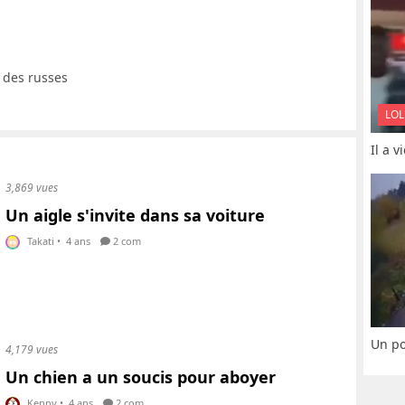
e des russes
LOL
Il a 
3,869 vues
Un aigle s'invite dans sa voiture
Takati
•
4 ans
2 com
Un po
4,179 vues
Un chien a un soucis pour aboyer
Kenny
•
4 ans
2 com