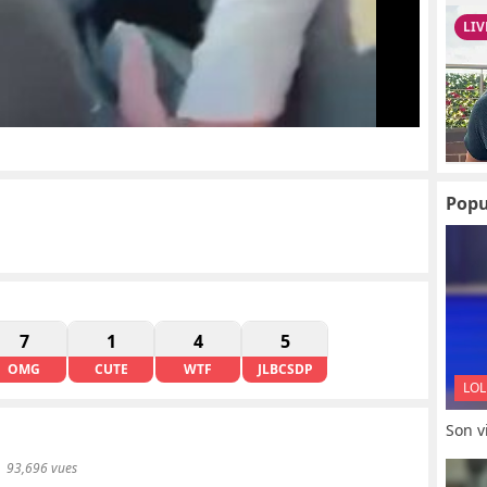
Popu
7
1
4
5
OMG
CUTE
WTF
JLBCSDP
LOL
Son vi
93,696 vues