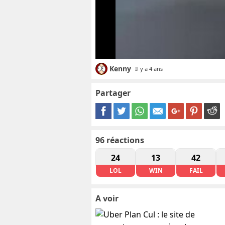
Kenny
Il y a 4 ans
Partager
96
réactions
24
13
42
LOL
WIN
FAIL
A voir