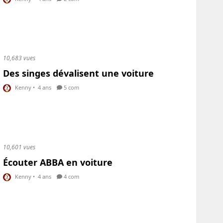
10,683 vues
Des singes dévalisent une voiture
Kenny
•
4 ans
5 com
10,601 vues
Écouter ABBA en voiture
Kenny
•
4 ans
4 com