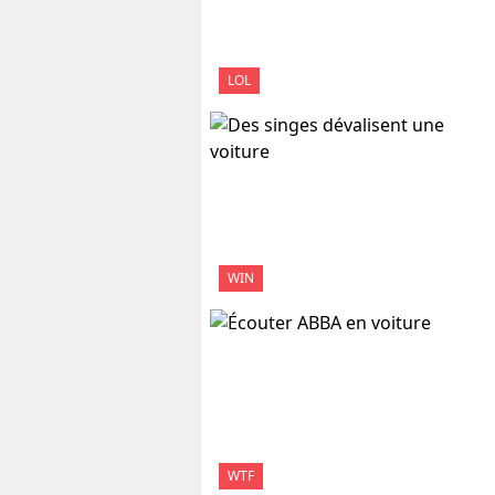
LOL
WIN
WTF