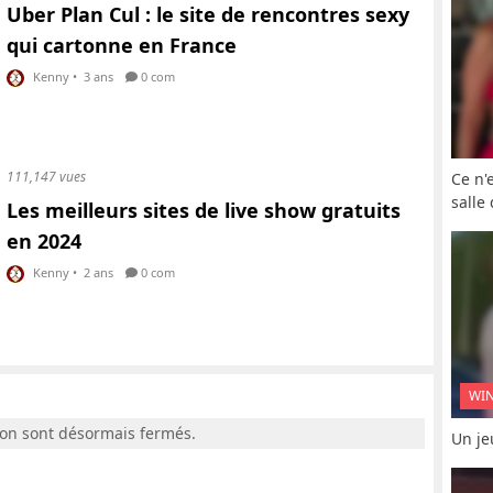
Uber Plan Cul : le site de rencontres sexy
qui cartonne en France
Kenny
•
3 ans
0 com
111,147 vues
Ce n'
salle
Les meilleurs sites de live show gratuits
en 2024
Kenny
•
2 ans
0 com
WI
ion sont désormais fermés.
Un je