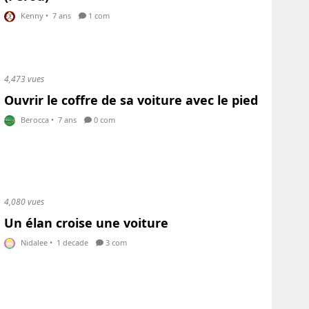
Kenny
•
7 ans
1 com
4,473 vues
Ouvrir le coffre de sa voiture avec le pied
Berocca
•
7 ans
0 com
4,080 vues
Un élan croise une voiture
Nidalee
•
1 decade
3 com