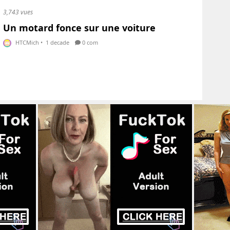
3,743 vues
Un motard fonce sur une voiture
HTCMich
•
1 decade
0 com