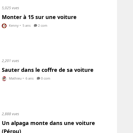
5,025 vues
Monter à 15 sur une voiture
Kenny
•
5 ans
2 com
2,201 vues
Sauter dans le coffre de sa voiture
Mathieu
•
6 ans
0 com
2,888 vues
Un alpaga monte dans une voiture
(Pérou)