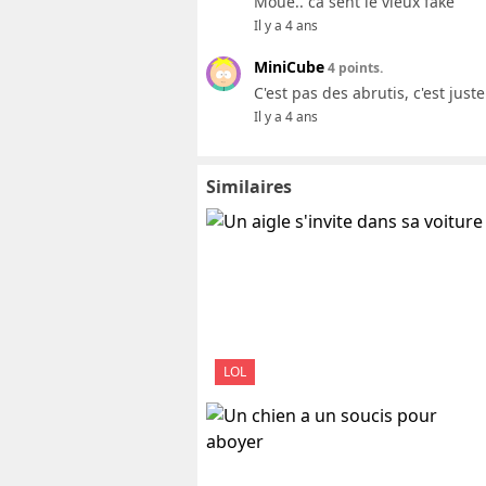
Moué.. ca sent le vieux fake
Il y a 4 ans
MiniCube
4 points.
C'est pas des abrutis, c'est just
Il y a 4 ans
Similaires
LOL