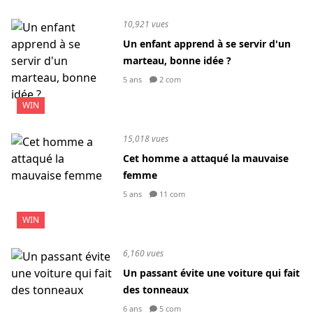
10,921 vues
Un enfant apprend à se servir d'un
marteau, bonne idée ?
5 ans
2 com
WIN
15,018 vues
Cet homme a attaqué la mauvaise
femme
5 ans
11 com
WIN
6,160 vues
Un passant évite une voiture qui fait
des tonneaux
6 ans
5 com