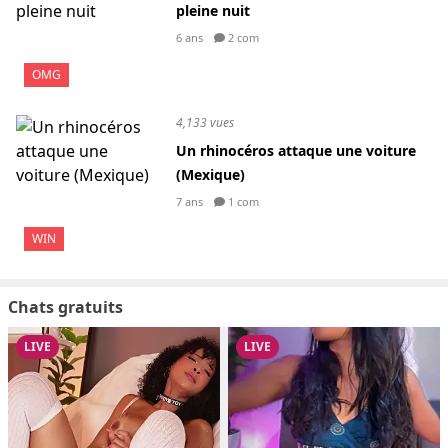
pleine nuit
6 ans
2 com
OMG
4,133 vues
Un rhinocéros attaque une voiture
(Mexique)
7 ans
1 com
WIN
Chats gratuits