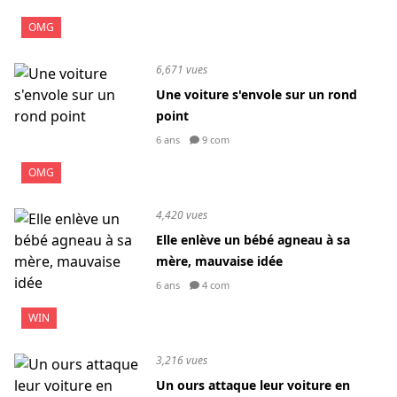
OMG
6,671 vues
Une voiture s'envole sur un rond
point
6 ans
9 com
OMG
4,420 vues
Elle enlève un bébé agneau à sa
mère, mauvaise idée
6 ans
4 com
WIN
3,216 vues
Un ours attaque leur voiture en