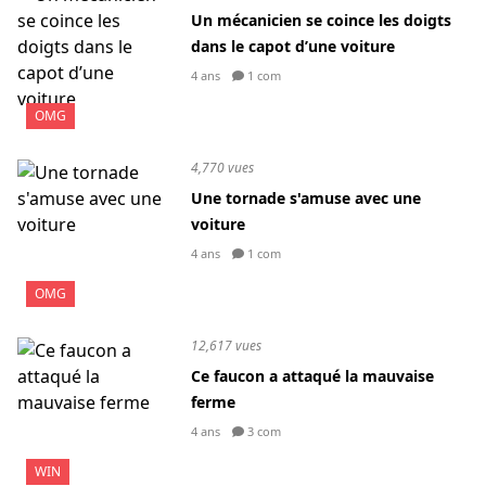
Un mécanicien se coince les doigts
dans le capot d’une voiture
4 ans
1 com
OMG
4,770 vues
Une tornade s'amuse avec une
voiture
4 ans
1 com
OMG
12,617 vues
Ce faucon a attaqué la mauvaise
ferme
4 ans
3 com
WIN