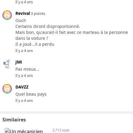
Il y a 4 ans
Revival
3 points.
Ouch
Certains diront disproportionné.
Mais bon, qu'aurait-il fait avec ce marteau à la personne
dans la voiture ?
Il a joué...il a perdu
Il y a 4 ans
JMi
Pas mieux...
Il y a 4 ans
DAVZZ
Quel beau pays
Il y a 4 ans
Similaires
3,712 vues