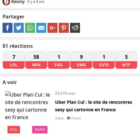
Kenny
Il y a 4 ans
Partager
81
réactions
7
58
1
9
1
5
LOL
WIN
FAIL
OMG
CUTE
WTF
A voir
93,678 vues
Uber Plan Cul : le site de rencontres
sexy qui cartonne en France
3 ans
0 com
FAIL
NSFW