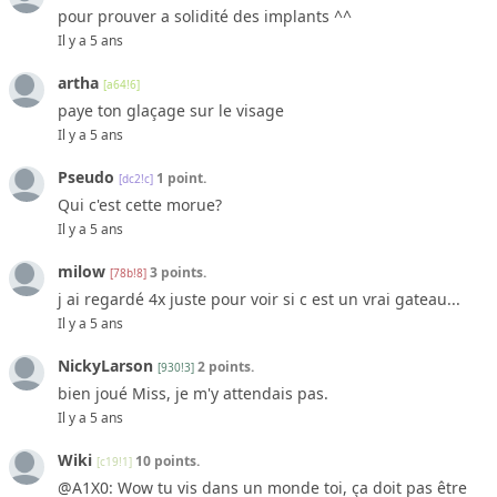
pour prouver a solidité des implants ^^
Il y a 5 ans
artha
[a64!6]
paye ton glaçage sur le visage
Il y a 5 ans
Pseudo
1 point.
[dc2!c]
Qui c'est cette morue?
Il y a 5 ans
milow
3 points.
[78b!8]
j ai regardé 4x juste pour voir si c est un vrai gateau...
Il y a 5 ans
NickyLarson
2 points.
[930!3]
bien joué Miss, je m'y attendais pas.
Il y a 5 ans
Wiki
10 points.
[c19!1]
@A1X0: Wow tu vis dans un monde toi, ça doit pas être