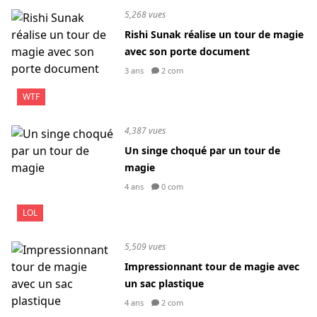
5,268 vues
Rishi Sunak réalise un tour de magie
avec son porte document
3 ans
2 com
WTF
4,387 vues
Un singe choqué par un tour de
magie
4 ans
0 com
LOL
5,509 vues
Impressionnant tour de magie avec
un sac plastique
4 ans
2 com