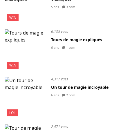
5 ans
3 com
WIN
6,135 vues
Tours de magie expliqués
6 ans
1 com
WIN
4,317 vues
Un tour de magie incroyable
6 ans
2 com
LOL
2,471 vues