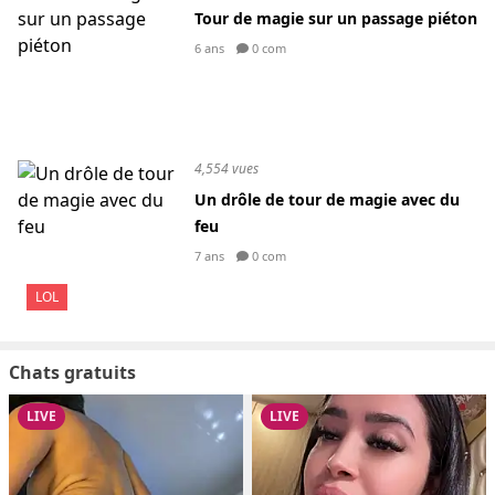
Tour de magie sur un passage piéton
6 ans
0 com
4,554 vues
Un drôle de tour de magie avec du
feu
7 ans
0 com
LOL
Chats gratuits