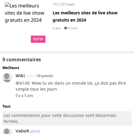
111,127 vues
Les meilleurs sites de live show
gratuits en 2024
2 ans
0 com
NSFW
9 commentaires
Meilleurs
Wiki
10 points.
[c19!1]
@A1X0: Wow tu vis dans un monde toi, ça doit pas être
simple tous les jours
Il y a 5 ans
Tous
Les commentaires pour cette discussion sont désormais
fermés.
VaDoR
[d20!2]