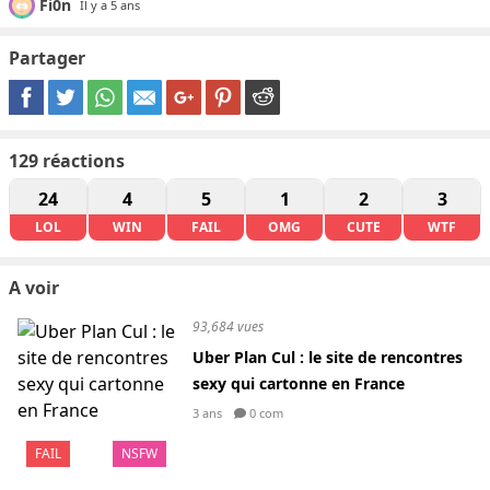
Fi0n
Il y a 5 ans
Partager
129
réactions
24
4
5
1
2
3
LOL
WIN
FAIL
OMG
CUTE
WTF
A voir
93,684 vues
Uber Plan Cul : le site de rencontres
sexy qui cartonne en France
3 ans
0 com
FAIL
NSFW