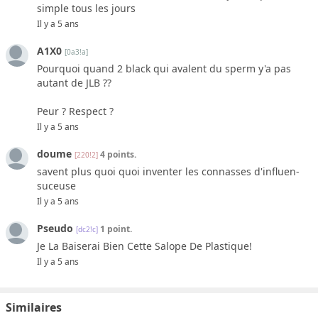
simple tous les jours
Il y a 5 ans
A1X0
[0a3!a]
Pourquoi quand 2 black qui avalent du sperm y'a pas
autant de JLB ??
Peur ? Respect ?
Il y a 5 ans
doume
4 points.
[220!2]
savent plus quoi quoi inventer les connasses d'influen-
suceuse
Il y a 5 ans
Pseudo
1 point.
[dc2!c]
Je La Baiserai Bien Cette Salope De Plastique!
Il y a 5 ans
Similaires