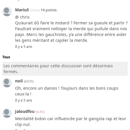
MariuS
14 points.
[7ed!e]
@ chris
Qu’aurait dû faire le motard ? Fermer sa gueule et partir ?
Faudrait vraiment nettoyer la merde qui pullule dans nos
pays. Merci les gauchistes, y’a une différence entre aider
les gens méritant et cajoler la merde.
Il y a 5 ans
Tous
Les commentaires pour cette discussion sont désormais
fermés.
noil
[a55!5]
Oh, encore un danois ! Toujours dans les bons coups
ceux-la !
Il y a 5 ans
Jaloudfou
[ec4!c]
Mentalité bidon car influencée par le gangsta rap et leur
clip nul.