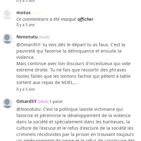
Il y a 5 ans
motus
[c09!0]
Ce commentaire a été masqué
afficher
Il y a 5 ans
Nonotutu
[56a!6]
@OmardSY: tu vois dés le départ tu as faux. C'est la
pauvreté qui favorise la délinquance et ensuite la
violence.
Mais continue avec ton discours d'incestueux qui vote
extreme droite. Tu ne fais que ressortir des phrases
toutes faites que les tontons fachos qui pètent à table
sortent aux repas de NOEL....
Il y a 5 ans
OmardSY
1 point.
[08b!8]
@Nonotutu: C'est la politique laxiste victimaire qui
favorise et pérennise le développement de la violence
dans la société et spécialement dans les banlieues, la
culture de l'excuse et le refus d'exclure de la société les
criminels récidivistes par la prison en trouvant toujours
un aménagement de peine et le refus de construire des