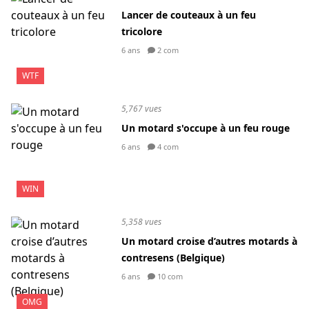
Lancer de couteaux à un feu
tricolore
6 ans
2 com
WTF
5,767 vues
Un motard s'occupe à un feu rouge
6 ans
4 com
WIN
5,358 vues
Un motard croise d’autres motards à
contresens (Belgique)
6 ans
10 com
OMG