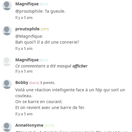
Magnifique
[fc3!c]
@proutophile: Ta gueule.
Il y a 5 ans
proutophile
[2f9!f]
@Magnifique:
Bah quoi?! Il a dit une connerie?
Il y a 5 ans
Magnifique
[fc3!c]
Ce commentaire a été masqué
afficher
Il y a 5 ans
Bobby
3 points.
[6a6!a]
Voilà une réaction intelligente face à un fdp qui sort un
couteau.
On se barre en courant.
Et on revient avec une barre de fer.
Il y a 5 ans
AnneHonyme
[551!5]