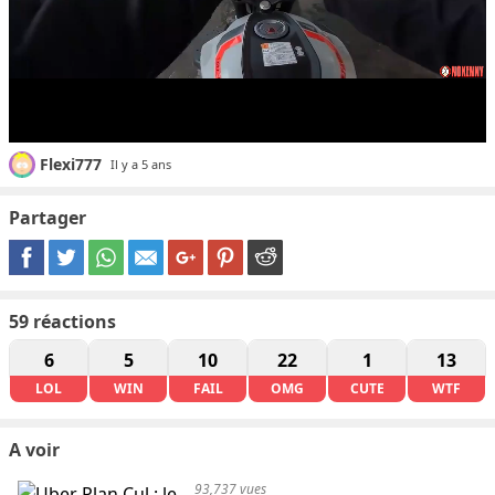
Flexi777
Il y a 5 ans
Partager
59
réactions
6
5
10
22
1
13
LOL
WIN
FAIL
OMG
CUTE
WTF
A voir
93,737 vues