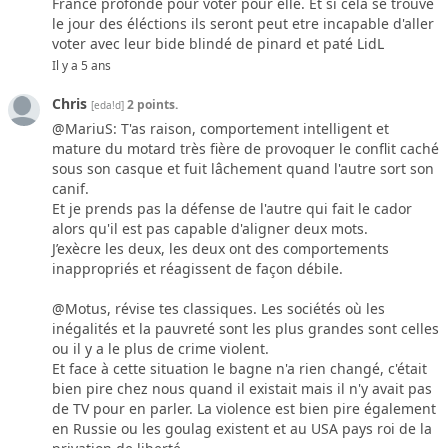
France profonde pour voter pour elle. Et si cela se trouve
le jour des éléctions ils seront peut etre incapable d'aller
voter avec leur bide blindé de pinard et paté LidL
Il y a 5 ans
Chris
2 points.
[eda!d]
@MariuS: T'as raison, comportement intelligent et
mature du motard très fière de provoquer le conflit caché
sous son casque et fuit lâchement quand l'autre sort son
canif.
Et je prends pas la défense de l'autre qui fait le cador
alors qu'il est pas capable d'aligner deux mots.
J’exècre les deux, les deux ont des comportements
inappropriés et réagissent de façon débile.
@Motus, révise tes classiques. Les sociétés où les
inégalités et la pauvreté sont les plus grandes sont celles
ou il y a le plus de crime violent.
Et face à cette situation le bagne n'a rien changé, c'était
bien pire chez nous quand il existait mais il n'y avait pas
de TV pour en parler. La violence est bien pire également
en Russie ou les goulag existent et au USA pays roi de la