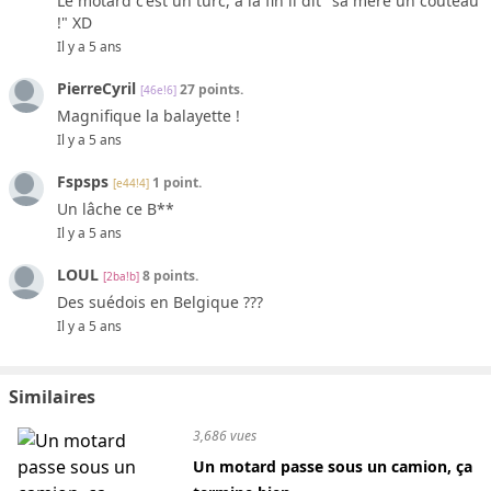
Le motard c'est un turc, à la fin il dit "sa mère un couteau
!" XD
Il y a 5 ans
PierreCyril
27 points.
[46e!6]
Magnifique la balayette !
Il y a 5 ans
Fspsps
1 point.
[e44!4]
Un lâche ce B**
Il y a 5 ans
LOUL
8 points.
[2ba!b]
Des suédois en Belgique ???
Il y a 5 ans
Similaires
3,686 vues
Un motard passe sous un camion, ça