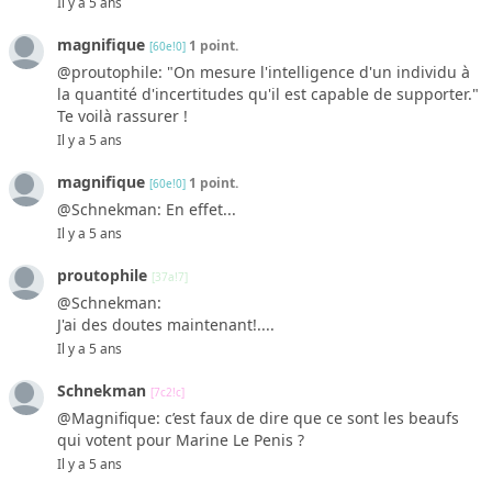
Il y a 5 ans
magnifique
1 point.
[60e!0]
@proutophile: "On mesure l'intelligence d'un individu à
la quantité d'incertitudes qu'il est capable de supporter."
Te voilà rassurer !
Il y a 5 ans
magnifique
1 point.
[60e!0]
@Schnekman: En effet...
Il y a 5 ans
proutophile
[37a!7]
@Schnekman:
J'ai des doutes maintenant!....
Il y a 5 ans
Schnekman
[7c2!c]
@Magnifique: c’est faux de dire que ce sont les beaufs
qui votent pour Marine Le Penis ?
Il y a 5 ans