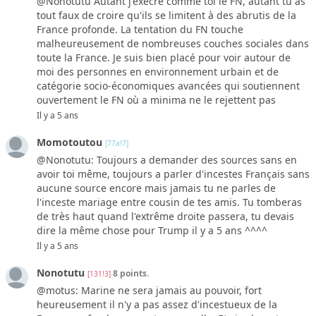
@Nonotutu Autant j'exècre comme toi le FN, autant tu as
tout faux de croire qu'ils se limitent à des abrutis de la
France profonde. La tentation du FN touche
malheureusement de nombreuses couches sociales dans
toute la France. Je suis bien placé pour voir autour de
moi des personnes en environnement urbain et de
catégorie socio-économiques avancées qui soutiennent
ouvertement le FN où a minima ne le rejettent pas
Il y a 5 ans
Momotoutou
[77a!7]
@Nonotutu: Toujours a demander des sources sans en
avoir toi même, toujours a parler d'incestes Français sans
aucune source encore mais jamais tu ne parles de
l'inceste mariage entre cousin de tes amis. Tu tomberas
de très haut quand l'extrême droite passera, tu devais
dire la même chose pour Trump il y a 5 ans ^^^^
Il y a 5 ans
Nonotutu
8 points.
[131!3]
@motus: Marine ne sera jamais au pouvoir, fort
heureusement il n'y a pas assez d'incestueux de la