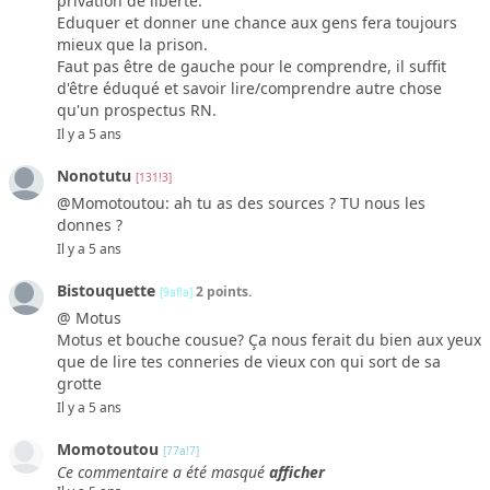
privation de liberté.
Eduquer et donner une chance aux gens fera toujours
mieux que la prison.
Faut pas être de gauche pour le comprendre, il suffit
d'être éduqué et savoir lire/comprendre autre chose
qu'un prospectus RN.
Il y a 5 ans
Nonotutu
[131!3]
@Momotoutou: ah tu as des sources ? TU nous les
donnes ?
Il y a 5 ans
Bistouquette
2 points.
[9af!a]
@ Motus
Motus et bouche cousue? Ça nous ferait du bien aux yeux
que de lire tes conneries de vieux con qui sort de sa
grotte
Il y a 5 ans
Momotoutou
[77a!7]
Ce commentaire a été masqué
afficher