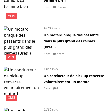
termine bien
3 ans
10 com
OMG
10,819 vues
Un motard braque des passants
dans le plus grand des calmes
(Brésil)
4 ans
2 com
WIN
4,646 vues
Un conducteur de pick-up renverse
volontairement un motard
5 ans
4 com
OMG
6,385 vues