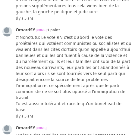
prisons supplémentaires tous cela viens bien de la
gauche, la gauche politique et judiciaire.
Il y a 5 ans
OmardSY
1 point.
[08b!8]
@Nonotutu: Le vote RN c'est d'abord le vote des
prolétaires qui votaient communistes ou socialistes et qui
vivaient dans les cités dortoirs qu'on appelle aujourd’hui
banlieues et qui les ont fuient à cause de la violence et
du harcèlement qu'ils et leur familles ont subi de la part
des nouveaux arrivants, leur parti les ont abandonnés à
leur sort alors ils se sont tournés vers le seul parti qui
désignait encore la source de leur problèmes
l'immigration et ce spécialement après que le parti
communiste ne se soit plus opposé a l'immigration de
travail.
Tu est aussi intolérant et raciste qu'un bonehead de
base.
Il y a 5 ans
OmardSY
[08b!8]