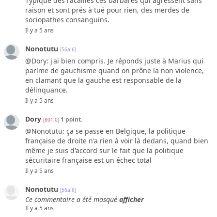
Typique des racailles ces barbares qui agressent sans
raison et sont prés à tué pour rien, des merdes de
sociopathes consanguins.
Il y a 5 ans
Nonotutu
[56a!6]
@Dory: j'ai bien compris. Je réponds juste à Marius qui
parlme de gauchisme quand on prône la non violence,
en clamant que la gauche est responsable de la
délinquance.
Il y a 5 ans
Dory
1 point.
[801!0]
@Nonotutu: ça se passe en Belgique, la politique
française de droite n'a rien à voir là dedans, quand bien
même je suis d'accord sur le fait que la politique
sécuritaire française est un échec total
Il y a 5 ans
Nonotutu
[56a!6]
Ce commentaire a été masqué
afficher
Il y a 5 ans