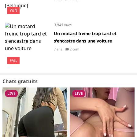
WIN
3,945 vues
Un motard freine trop tard et
s'encastre dans une voiture
7 ans
2 com
FAIL
Chats gratuits