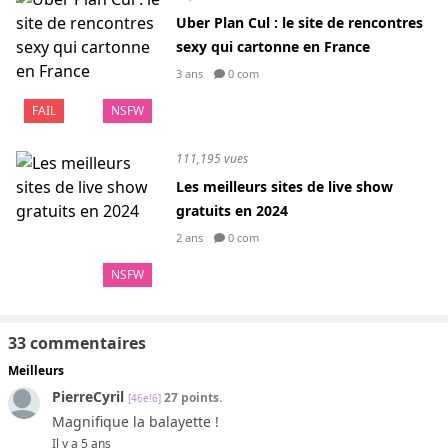
Uber Plan Cul : le site de rencontres
sexy qui cartonne en France
3 ans
0 com
FAIL
NSFW
111,195 vues
Les meilleurs sites de live show
gratuits en 2024
2 ans
0 com
NSFW
33 commentaires
Meilleurs
PierreCyril
27 points.
[46e!6]
Magnifique la balayette !
Il y a 5 ans