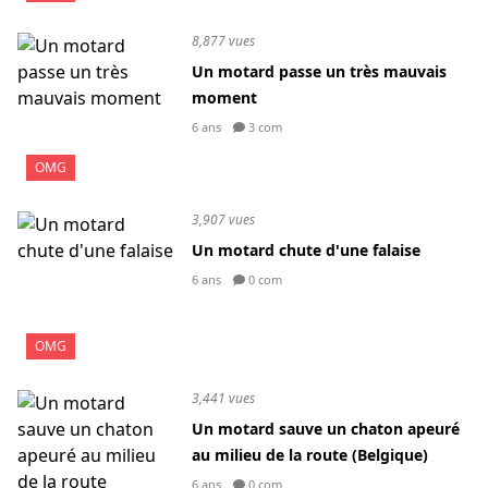
8,877 vues
Un motard passe un très mauvais
moment
6 ans
3 com
OMG
3,907 vues
Un motard chute d'une falaise
6 ans
0 com
OMG
3,441 vues
Un motard sauve un chaton apeuré
au milieu de la route (Belgique)
6 ans
0 com