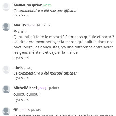
MeilleureOption
[03f!3]
Ce commentaire a été masqué
afficher
Il y a 5 ans
MariuS
14 points.
[7ed!e]
@ chris
Qu’aurait dû faire le motard ? Fermer sa gueule et partir ?
Faudrait vraiment nettoyer la merde qui pullule dans nos
pays. Merci les gauchistes, y’a une différence entre aider
les gens méritant et cajoler la merde.
Il y a 5 ans
Chris
[eda!d]
Ce commentaire a été masqué
afficher
Il y a 5 ans
MichelMichel
6 points.
[c6c!6]
ouillou ouillou !
Il y a 5 ans
fifi
5 points.
[f79!7]