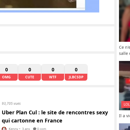
Ce n'
salle
0
0
0
0
OMG
CUTE
WTF
JLBCSDP
93,705 vues
LOL
Uber Plan Cul : le site de rencontres sexy
Il a 
qui cartonne en France
Kenny
•
3 ans
0 com