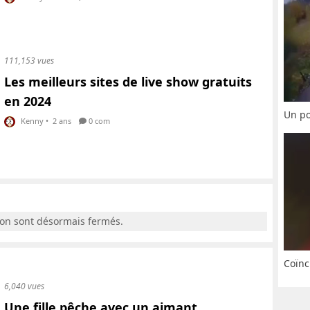
111,153 vues
Les meilleurs sites de live show gratuits
en 2024
Un po
Kenny
•
2 ans
0 com
ion sont désormais fermés.
Coïnc
6,040 vues
Une fille pêche avec un aimant