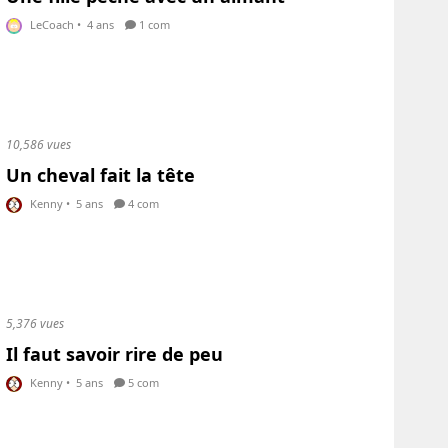
LeCoach
•
4 ans
1 com
10,586 vues
Un cheval fait la tête
Kenny
•
5 ans
4 com
5,376 vues
Il faut savoir rire de peu
Kenny
•
5 ans
5 com