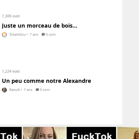
1,306 vues
Juste un morceau de bois...
TotaliGlou
•
7 ans
0 com
1,224 vues
Un peu comme notre Alexandre
Raoult
•
7 ans
0 com