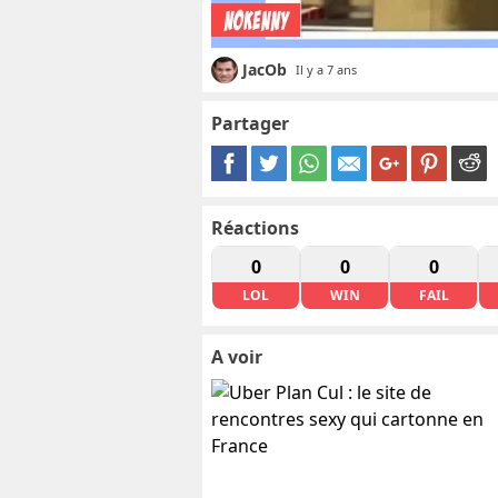
JacOb
Il y a 7 ans
Partager
Réactions
0
0
0
LOL
WIN
FAIL
A voir