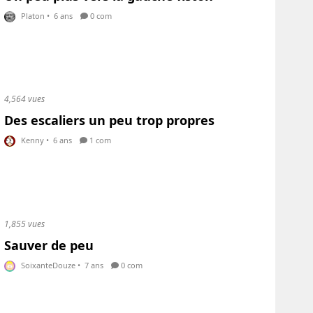
Platon
•
6 ans
0 com
4,564 vues
Des escaliers un peu trop propres
Kenny
•
6 ans
1 com
1,855 vues
Sauver de peu
SoixanteDouze
•
7 ans
0 com