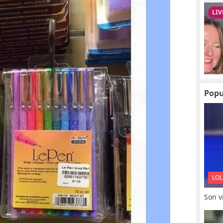
Popu
LOL
Son vi