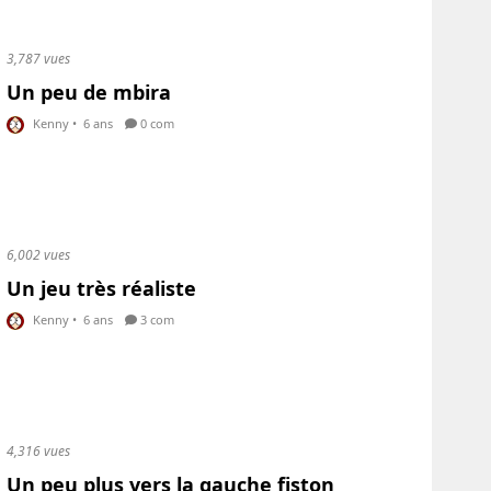
3,787 vues
Un peu de mbira
Kenny
•
6 ans
0 com
6,002 vues
Un jeu très réaliste
Kenny
•
6 ans
3 com
4,316 vues
Un peu plus vers la gauche fiston