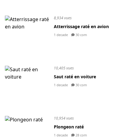
8,934 vues
Atterrissage raté en avion
1 decade
30 com
10,405 vues
Saut raté en voiture
1 decade
30 com
10,954 vues
Plongeon raté
1 decade
28 com