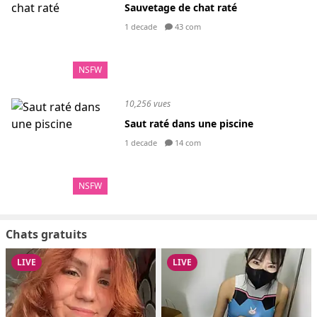
Sauvetage de chat raté
1 decade
43 com
NSFW
10,256 vues
Saut raté dans une piscine
1 decade
14 com
NSFW
Chats gratuits