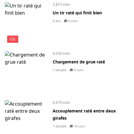
3,853 vues
Un tir raté qui finit bien
6 ans
0 com
LOL
4,034 vues
Chargement de grue raté
1 decade
0 com
6,670 vues
Accouplement raté entre deux
girafes
1 decade
16 com