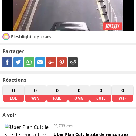
Fleshlight
Il y a 7 ans
Partager
Réactions
0
0
0
0
0
0
LOL
WIN
FAIL
OMG
CUTE
WTF
A voir
93,739 vues
Uber Plan Cul : le site de rencontres