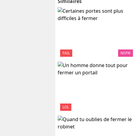
Similaires
FAIL
NSFW
LOL