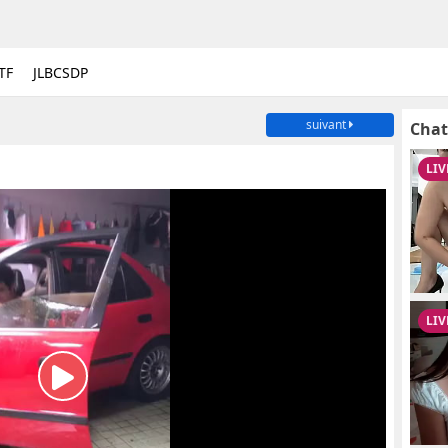
TF
JLBCSDP
suivant
Chat