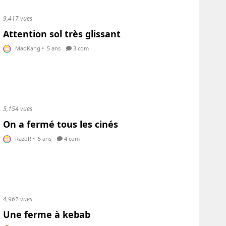
9,417 vues
Attention sol très glissant
MaoKang
•
5 ans
3 com
5,154 vues
On a fermé tous les cinés
RazoR
•
5 ans
4 com
4,961 vues
Une ferme à kebab