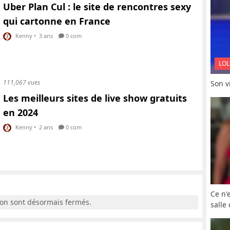
Uber Plan Cul : le site de rencontres sexy
qui cartonne en France
Kenny
•
3 ans
0 com
LOL
111,067 vues
Son vi
Les meilleurs sites de live show gratuits
en 2024
Kenny
•
2 ans
0 com
Ce n'
ion sont désormais fermés.
salle