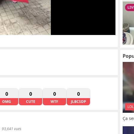
Popu
0
0
0
0
OMG
CUTE
WTF
JLBCSDP
LOL
Ça se
93,641 vues