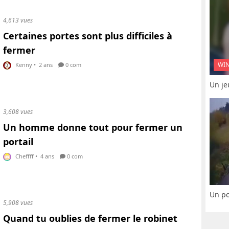
4,613 vues
Certaines portes sont plus difficiles à
fermer
WI
Kenny
•
2 ans
0 com
Un je
3,608 vues
Un homme donne tout pour fermer un
portail
Cheffff
•
4 ans
0 com
Un po
5,908 vues
Quand tu oublies de fermer le robinet