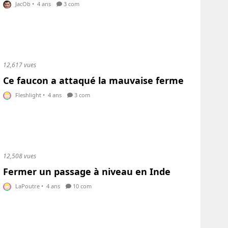
JacOb
•
4 ans
3 com
12,617 vues
Ce faucon a attaqué la mauvaise ferme
Fleshlight
•
4 ans
3 com
12,508 vues
Fermer un passage à niveau en Inde
LaPoutre
•
4 ans
10 com