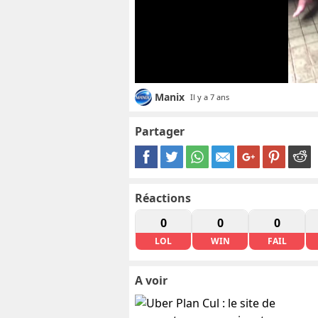
Manix
Il y a 7 ans
Partager
Réactions
0
0
0
LOL
WIN
FAIL
A voir