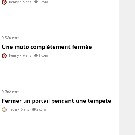
Kenny
•
5 ans
5 com
5,826 vues
Une moto complètement fermée
Kenny
•
6 ans
2 com
5,062 vues
Fermer un portail pendant une tempête
Techi
•
6 ans
2 com