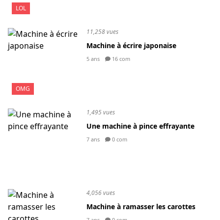
LOL
11,258 vues
Machine à écrire japonaise
5 ans
16 com
OMG
1,495 vues
Une machine à pince effrayante
7 ans
0 com
4,056 vues
Machine à ramasser les carottes
7 ans
0 com