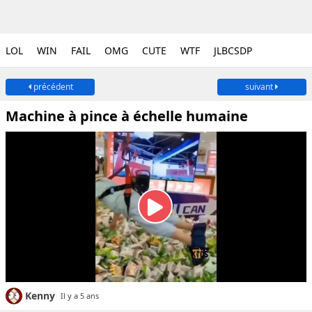
LOL
WIN
FAIL
OMG
CUTE
WTF
JLBCSDP
précédent
suivant
Machine à pince à échelle humaine
Kenny
Il y a 5 ans