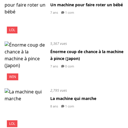
Un machine pour faire roter un bébé
7 ans
1 com
LOL
5,367 vues
Énorme coup de chance à la machine
à pince (Japon)
7 ans
0 com
WIN
2,795 vues
La machine qui marche
8 ans
1 com
LOL