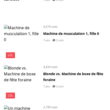
4,670 vues
Machine de musculation 1, fille 0
7 ans
2 com
LOL
4,834 vues
Blonde vs. Machine de boxe de fête
foraine
7 ans
2 com
LOL
3,799 vues