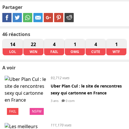
Partager
46
réactions
14
22
4
1
4
1
LOL
WIN
FAIL
OMG
CUTE
WTF
A voir
93,712 vues
Uber Plan Cul : le site de rencontres
sexy qui cartonne en France
3 ans
0 com
FAIL
NSFW
111,170 vues