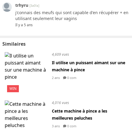
trhyru
[3a0!a]
j'connais des meufs qui sont capable d'en récupérer + en
utilisant seulement leur vagins
Il y a 5 ans
Similaires
4,609 vues
Il utilise un puissant aimant sur une
machine à pince
2 ans
0 com
WIN
4,016 vues
Cette machine à pince a les
meilleures peluches
3 ans
0 com