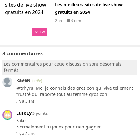
Les meilleurs sites de live show
gratuits en 2024
2 ans
0 com
NSFW
3 commentaires
Les commentaires pour cette discussion sont désormais
fermés.
RaVeN
[de9!e]
@trhyru: Moi je connais des gros con qui vive tellement
frustré qui raporte tout au femme gros con
Il y a 5 ans
LuToLy
3 points.
Fake
Normalement tu joues pour rien gagner
Il y a 5 ans