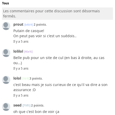
Tous
Les commentaires pour cette discussion sont désormais
fermés.
prout
2 points.
[b4b!4]
Putain de casque!
On peut pas voir si c'est un suédois..
Il y a 5 ans
lolilol
[46e!6]
Belle pub pour un site de cul (en bas à droite, au cas
ou...)
Il y a 5 ans
lolol
3 points.
[1fc!f]
c'est beau mais je suis curieux de ce qu'il va dire a son
assurance :D
Il y a 5 ans
seed
2 points.
[71f!1]
oh que c'est bon de voir ça