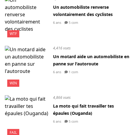
Un automobiliste renverse
volontairement des cyclistes
6 ans
5 com
WTF
4,416 vues
Un motard aide un automobiliste en
panne sur l'autoroute
6 ans
1 com
WIN
4,866 vues
La moto qui fait travailler tes
épaules (Ouganda)
6 ans
5 com
FAIL