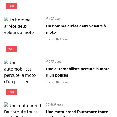
FAIL
4,492 vues
Un homme arrête deux voleurs à
moto
4 ans
8 com
WIN
4,017 vues
Une automobiliste percute la moto
d'un policier
4 ans
3 com
FAIL
10,400 vues
Une moto prend l’autoroute toute