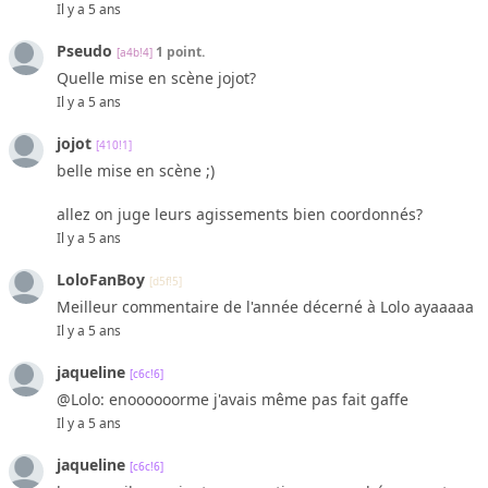
Il y a 5 ans
Pseudo
1 point.
[a4b!4]
Quelle mise en scène jojot?
Il y a 5 ans
jojot
[410!1]
belle mise en scène ;)
allez on juge leurs agissements bien coordonnés?
Il y a 5 ans
LoloFanBoy
[d5f!5]
Meilleur commentaire de l'année décerné à Lolo ayaaaaa
Il y a 5 ans
jaqueline
[c6c!6]
@Lolo: enoooooorme j'avais même pas fait gaffe
Il y a 5 ans
jaqueline
[c6c!6]