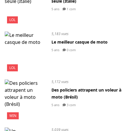
seule (Italie)
5 ans
1 com
LOL
5,183 vues
Le meilleur casque de moto
5 ans
0 com
LOL
5,172 vues
Des policiers attrapent un voleur à
moto (Brésil)
5 ans
3 com
WIN
5,039 vues