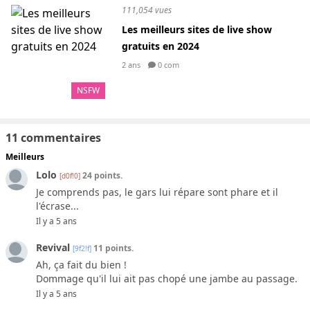
111,054 vues
Les meilleurs sites de live show
gratuits en 2024
2 ans
0 com
NSFW
11 commentaires
Meilleurs
Lolo
24 points.
[d0f!0]
Je comprends pas, le gars lui répare sont phare et il
l'écrase...
Il y a 5 ans
Revival
11 points.
[9f2!f]
Ah, ça fait du bien !
Dommage qu'il lui ait pas chopé une jambe au passage.
Il y a 5 ans