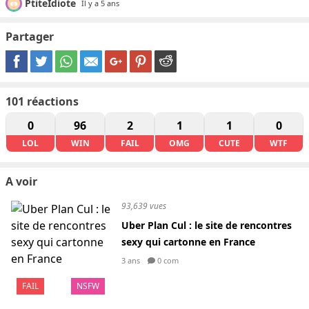
PtiteIdiote
Il y a 5 ans
Partager
101
réactions
0
96
2
1
1
0
LOL
WIN
FAIL
OMG
CUTE
WTF
A voir
93,639 vues
Uber Plan Cul : le site de rencontres
sexy qui cartonne en France
3 ans
0 com
FAIL
NSFW