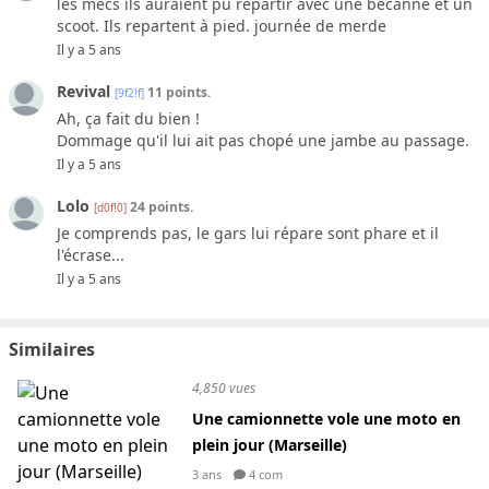
les mecs ils auraient pu repartir avec une bécanne et un
scoot. Ils repartent à pied. journée de merde
Il y a 5 ans
Revival
11 points.
[9f2!f]
Ah, ça fait du bien !
Dommage qu'il lui ait pas chopé une jambe au passage.
Il y a 5 ans
Lolo
24 points.
[d0f!0]
Je comprends pas, le gars lui répare sont phare et il
l'écrase...
Il y a 5 ans
Similaires
4,850 vues
Une camionnette vole une moto en
plein jour (Marseille)
3 ans
4 com