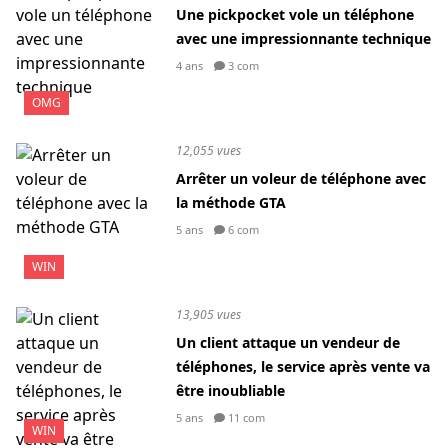
Une pickpocket vole un téléphone
avec une impressionnante technique
4 ans
3 com
OMG
12,055 vues
Arrêter un voleur de téléphone avec
la méthode GTA
5 ans
6 com
WIN
13,905 vues
Un client attaque un vendeur de
téléphones, le service après vente va
être inoubliable
5 ans
11 com
WIN