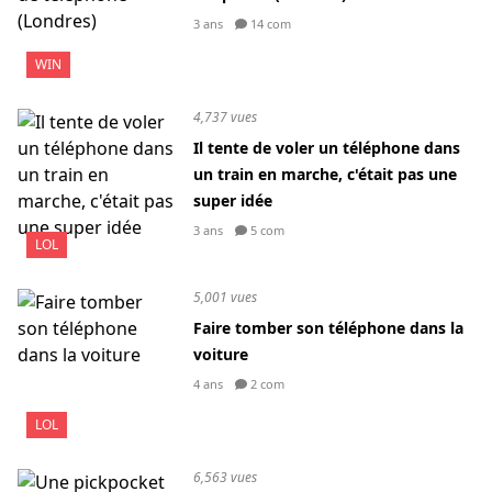
3 ans
14 com
WIN
4,737 vues
Il tente de voler un téléphone dans
un train en marche, c'était pas une
super idée
3 ans
5 com
LOL
5,001 vues
Faire tomber son téléphone dans la
voiture
4 ans
2 com
LOL
6,563 vues