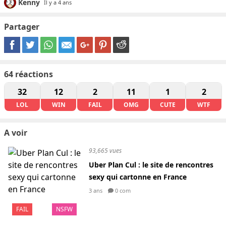
Kenny
Il y a 4 ans
Partager
64
réactions
32
12
2
11
1
2
LOL
WIN
FAIL
OMG
CUTE
WTF
A voir
93,665 vues
Uber Plan Cul : le site de rencontres
sexy qui cartonne en France
3 ans
0 com
FAIL
NSFW