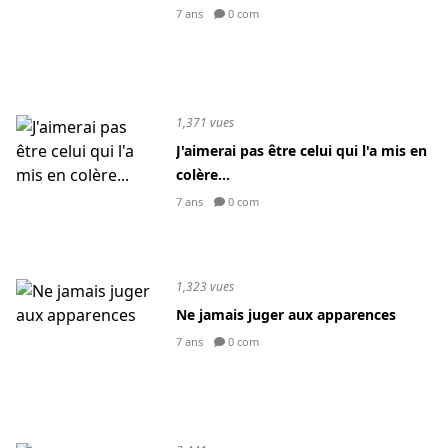
7 ans
0 com
1,371 vues
J'aimerai pas être celui qui l'a mis en
colère...
7 ans
0 com
1,323 vues
Ne jamais juger aux apparences
7 ans
0 com