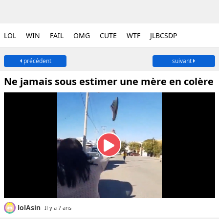
LOL
WIN
FAIL
OMG
CUTE
WTF
JLBCSDP
précédent
suivant
Ne jamais sous estimer une mère en colère
lolAsin
Il y a 7 ans