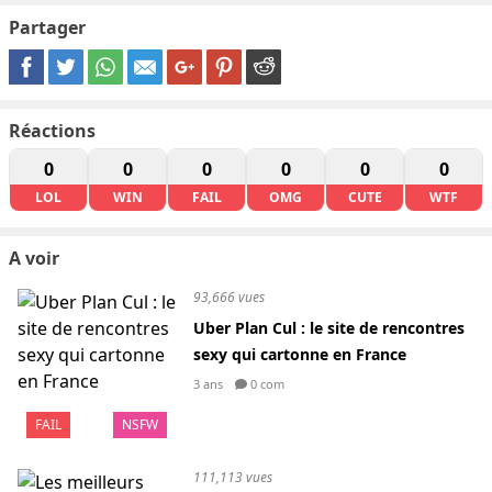
Partager
Réactions
0
0
0
0
0
0
LOL
WIN
FAIL
OMG
CUTE
WTF
A voir
93,666 vues
Uber Plan Cul : le site de rencontres
sexy qui cartonne en France
3 ans
0 com
FAIL
NSFW
111,113 vues