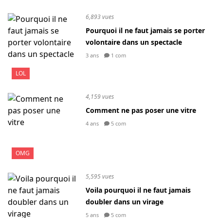
6,893 vues
Pourquoi il ne faut jamais se porter
volontaire dans un spectacle
3 ans
1 com
LOL
4,159 vues
Comment ne pas poser une vitre
4 ans
5 com
OMG
5,595 vues
Voila pourquoi il ne faut jamais
doubler dans un virage
5 ans
5 com