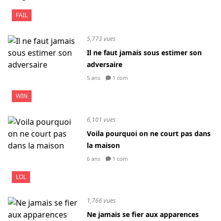
FAIL
5,773 vues
Il ne faut jamais sous estimer son
adversaire
5 ans
1 com
WIN
6,101 vues
Voila pourquoi on ne court pas dans
la maison
6 ans
1 com
LOL
1,766 vues
Ne jamais se fier aux apparences